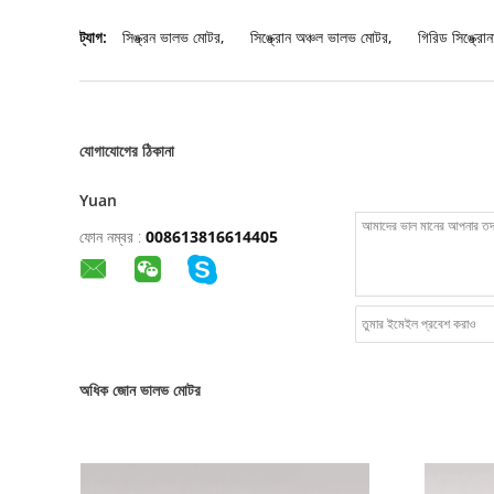
ট্যাগ:
সিঙ্ক্রন ভালভ মোটর
,
সিঙ্ক্রোন অঞ্চল ভালভ মোটর
,
গিরিড সিঙ্ক্রো
যোগাযোগের ঠিকানা
Yuan
ফোন নম্বর :
008613816614405
অধিক জোন ভালভ মোটর