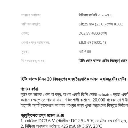
সাধারণ ভোল্টেজ:
লিথিয়াম ব্যাটারি 2.5-5VDC
খালি রান কারেন্ট:
&lt;25 mA (23 C) (মোটর #300)
মোটর:
DC2.5V #300 মোটর
খোলা / বন্ধ করার সময়:
&lt;8 এস (1600: 1)
সুরক্ষা:
আইপি 66
হিটিং জোন ভালভ মোটর নিয়ন্ত্রণ
জোন
বিশেষভাবে তুলে ধরা:
,
হিটিং ভালভ ডিএন 20 নিয়ন্ত্রণের জন্য বৈদ্যুতিক ভালভ অ্যাকচুয়েটর মোটর
পণ্যের বর্ণনা
ব্রাস বল ভালভ খোলা বা বন্ধ, অথবা একটি ডিসি মোটর actuator দ্বারা এ
কমানোর অনুপাতে পাওয়া যায়।শক্তিশালী কাঠামো, 20,000 বারেরও বেশি দীর
ইত্যাদি অ্যাপ্লিকেশনে আপনার পণ্যের জন্য খুচরা যন্ত্রাংশের বিস্তৃত নির্বাচন প
প্রযুক্তিগত তথ্য-মডেল K30
1. ভোল্টেজ: DC3.6 V (পরিসীমা: DC2.5 - 5 V, ভোল্টেজ যত বেশি হবে, বৃ
2. নিষ্ক্রিয় অবস্থায় বর্তমান: <25 mA @ 3.6V, 23ºC