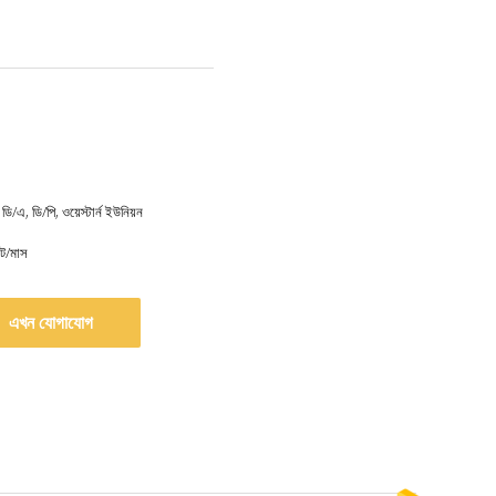
 ডি/এ, ডি/পি, ওয়েস্টার্ন ইউনিয়ন
ট/মাস
এখন যোগাযোগ