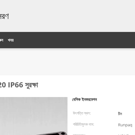
ঃসরণ
ুন
খবর
20 IP66 সুরক্ষা
বেসিক ইনফরমেশন
উৎপত্তি স্থল:
চীন
পরিচিতিমুলক নাম:
Runpaq