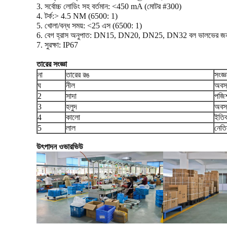
3. সর্বোচ্চ লোডিং সহ বর্তমান: <450 mA (মোটর #300)
4. টর্ক:> 4.5 NM (6500: 1)
5. খোলা/বন্ধ সময়: <25 এস (6500: 1)
6. বেগ হ্রাস অনুপাত: DN15, DN20, DN25, DN32 বল ভালভের জন
7. সুরক্ষা: IP67
তারের সংজ্ঞা
না
তারের রঙ
সংজ্ঞ
ঘ
নীল
অবস্
2
সাদা
পজিশ
3
হলুদ
অবস্
4
কালো
ইতিব
5
লাল
নেতি
উৎপাদন ওভারভিউ