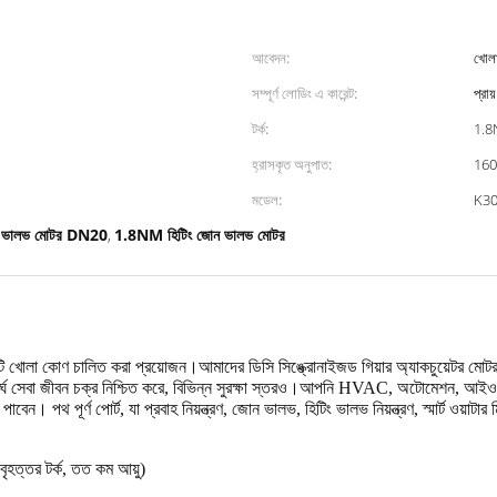
আবেদন:
খোলা
সম্পূর্ণ লোডিং এ কারেন্ট:
প্রা
টর্ক:
1.8
হ্রাসকৃত অনুপাত:
160
মডেল:
K3
 ভালভ মোটর DN20
1.8NM হিটিং জোন ভালভ মোটর
,
কটি খোলা কোণ চালিত করা প্রয়োজন।আমাদের ডিসি সিঙ্ক্রোনাইজড গিয়ার অ্যাকচুয়েটর 
্ঘ সেবা জীবন চক্র নিশ্চিত করে, বিভিন্ন সুরক্ষা স্তরও।আপনি HVAC, অটোমেশন, আইওটি স
াবেন। পথ পূর্ণ পোর্ট, যা প্রবাহ নিয়ন্ত্রণ, জোন ভালভ, হিটিং ভালভ নিয়ন্ত্রণ, স্মার্ট ওয়াটা
হত্তর টর্ক, তত কম আয়ু)