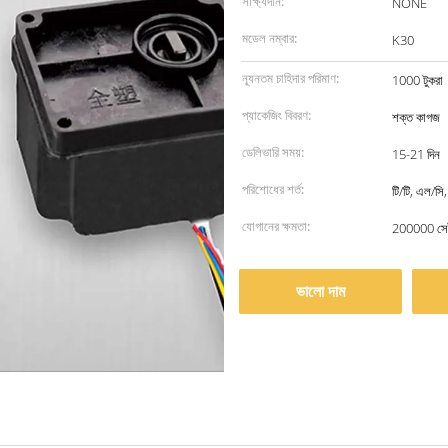
সাক্ষ্যদান:
NONE
মডেল নম্বার:
K30
ন্যূনতম চাহিদার পরিমাণ:
1000 টুকরা
প্যাকেজিং বিবরণ:
শক্ত কাগজ
ডেলিভারি সময়:
15-21 দিন
পরিশোধের শর্ত:
টি/টি, এল/সি,
যোগানের ক্ষমতা:
200000 সে
ভালো দাম