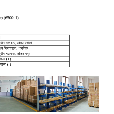
্য (6500: 1)
া
থান সংকেত, ভালভ খোলা
ন সিগন্যালে, পাবলিক
থান সংকেত, ভালভ বন্ধ
াচক (+)
বাচক (-)