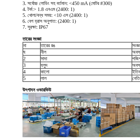
3. সর্বোচ্চ লোডিং সহ বর্তমান: <450 mA (মোটর #300)
4. টর্ক:> 1.8 এনএম (2400: 1)
5. খোলা/বন্ধ সময়: <10 এস (2400: 1)
6. বেগ হ্রাস অনুপাত: (2400: 1)
7. সুরক্ষা: IP67
তারের সংজ্ঞা
না
তারের রঙ
সংজ্ঞ
ঘ
নীল
অবস্
2
সাদা
পজিশ
3
হলুদ
অবস্
4
কালো
ইতিব
5
লাল
নেতি
উৎপাদন ওভারভিউ