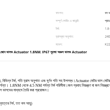
ফাংশন:
বল ভ
সম্পূর্ণ লোডিং এ কারেন্ট:
প্রা
টর্ক:
1.8
হ্রাসকৃত অনুপাত:
240
মডেল:
K2
জোন ভালভ Actuator 1.8NM
IP67 সুরক্ষা অঞ্চল ভালভ Actuator
,
,
বিভিন্ন টর্ক, গতি হ্রাস অনুপাত এবং ঘূর্ণন গতি সহ উপলব্ধ।Actuator মোটর ভাল মোট
NM থেকে 4.5 NM পর্যন্ত টর্ক পরিসীমা।জল প্রবাহ নিয়ন্ত্রণ বা জল নিয়ন্ত্রণে ত
ত বল ভালভের মাধ্যমে তৈরি করা প্রয়োজন।
হত্তর টর্ক, তত কম আয়ু)