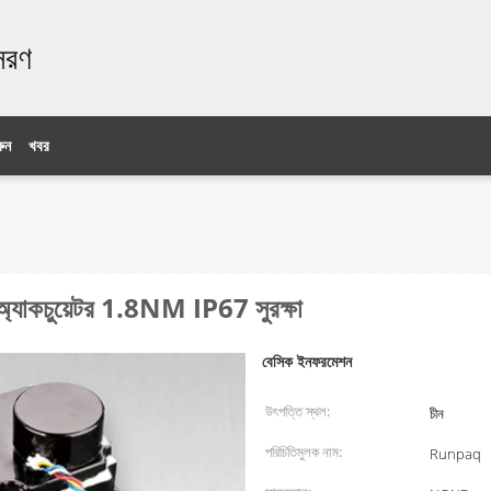
ঃসরণ
ুন
খবর
যাকচুয়েটর 1.8NM IP67 সুরক্ষা
বেসিক ইনফরমেশন
উৎপত্তি স্থল:
চীন
পরিচিতিমুলক নাম:
Runpaq