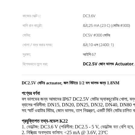
কাজের ভোল্ট।:
DC3.6V
খালি রান কারেন্ট:
&lt;25 mA (23 C) (মোটর #300)
মোটর:
DC5V #300 মোটর
খোলা / বন্ধ করার সময়:
&lt;10 এস (2400: 1)
সুরক্ষা:
আইপি 67
DC2.5V জোন ভালভ Actuator
বিশেষভাবে তুলে ধরা:
DC2.5V মোটর actuator, জল মিটারে 1/2 বল ভালভ জন্য 1.8NM
পণ্যের বর্ণনা
বল ভালভের জন্য আমাদের IP67 DC2.5V মোটর অ্যাকচুয়েটর খোলা, বন্ধ, 
ব্যাসের পরিসীমা: DN15, DN20, DN25, DN32, DN40, DN80 পর্যন্ত। 1.8
সহ স্মার্ট ওয়াটার মিটার, জোন ভালভ, তাপ নিয়ন্ত্রণ, একটি মিনি মোটর চালি
প্রযুক্তিগত তথ্য-মডেল K22
1. ভোল্টেজ: DC3.6 V (পরিসীমা: DC2.5 - 5 V, ভোল্টেজ যত বেশি হবে, বৃ
2. নিষ্ক্রিয় অবস্থায় বর্তমান: <25 mA @ 3.6V, 23ºC