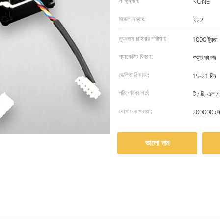
সাক্ষ্যদান:
NONE
মডেল নম্বার:
K22
ন্যূনতম চাহিদার পরিমাণ:
1000 টুকরা
প্যাকেজিং বিবরণ:
শক্ত কাগজ
ডেলিভারি সময়:
15-21 দিন
পরিশোধের শর্ত:
টি / টি, এল / 
যোগানের ক্ষমতা:
200000 সেট
ভালো দাম