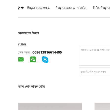
ট্যাগ:
সিঙ্ক্রন ভালভ মোটর
,
সিঙ্ক্রোন অঞ্চল ভালভ মোটর
,
গিরিড সিঙ্ক্রো
যোগাযোগের ঠিকানা
Yuan
ফোন নম্বর :
008613816614405
অধিক জোন ভালভ মোটর