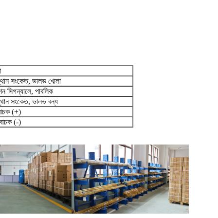
া
থান সংকেত, ভালভ খোলা
ন সিগন্যালে, পাবলিক
থান সংকেত, ভালভ বন্ধ
াচক (+)
বাচক (-)