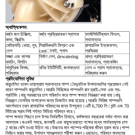
অ্যাপ্লিকেশন
:
বর্জ্য জল চিকিত্সা,
বর্জ্য প্রক্রিয়াকরণ স্থাপনা
ফার্মাসিউটিক্যাল ফিডস,
কাদা, স্ক্রিনিং
স্থানান্তর
মোটরগাড়ি ধোয়া, লুব,
সিরামিকগুলি মিশ্রণ এবং
রাসায়নিক ইনজেকশন,
তেল
castালাই, গ্লাস
প্রক্রিয়া
সজ্জা এবং কাগজ
নির্মাণ লেপ, dewatering
খাদ্য প্রক্রিয়াকরণ
ব্যাচিং, ব্লিচিং
স্থানান্তর, প্যাকেজিং
সামুদ্রিক বিলজ,
খনির ইউটিলিটি, জলাবদ্ধতা
তেল ও গ্যাস স্থানান্তর,
পরিষ্কার
পরিষ্কার করুন
প্রতিযোগিতা সুবিধা
বায়ুচালিত ডাবল ডায়াফ্রাম স্থানান্তর পাম্প।বৈদ্যুতিক উপাদানগুলির প্রয়োজন নেই
কারণ পাম্পগুলি বায়ুচালিত।আরডি সিরিজের পাম্পগুলি রান ড্রাই-সেফ এবং স্ব-
প্রাইমিং।বায়ু সরবরাহের চাপ পরিবর্তন করে পাম্প ক্ষমতা নিয়ন্ত্রণ করা যায়।বায়ু
নিয়ন্ত্রণ তেলফ্রি অপারেশন জন্য ডিজাইন করা হয়েছে।আরডি সিরিজ পাম্পগুলি
আদর্শভাবে তরল রাসায়নিক পরিবহনের জন্য উপযুক্ত।এটি 6,700 লি / ঘন্টা এবং 70
মিটারের স্রাব লিফ্ট পর্যন্ত মিডিয়া পরিবহন করে।
পাম্প ক্ষমতা পিছনে চাপ উপর নির্ভরশীল হিসাবে, কর্মক্ষমতা বক্ররেখা সর্বদা পালন করা
আবশ্যক।ক
একই সময়ে, জলবাহী এবং বায়ুসংক্রান্ত পক্ষের মধ্যে পার্থক্যমূলক চাপ
2 বারের বেশি হওয়া উচিত নয়।উচ্চতর মান পাম্পের পরিষেবা জীবন হ্রাস করে।পাম্প
নির্বাচন করার সময়, উপাদান সামঞ্জস্যতা পরীক্ষা করুন।এছাড়াও, পরিবহন মাধ্যমের