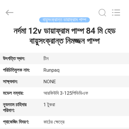
Shanghai
Runpaiq
Technology
Co.,
Ltd..
বায়ুসংক্রান্ত ডায়াফ্রাম পাম্প
All
Rights
Reserved.
নর্দমা 12v ডায়াফ্রাম পাম্প 84 মি হেড
বাড়ি
বায়ুসংক্রান্ত নিমজ্জন পাম্প
পণ্য
উৎপত্তি স্থল:
চীন
আমাদের
পরিচিতিমুলক নাম:
Runpaq
সম্পর্কে
সাক্ষ্যদান:
NONE
মডেল নম্বার:
আরকিউবি 3-125পিভিডিএফ
কারখানা
ন্যূনতম চাহিদার
1 টুকরা
ভ্রমণ
পরিমাণ:
প্যাকেজিং বিবরণ:
কাঠের ক্ষেত্রে
মান