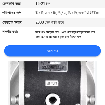
ডেলিভারি সময়:
15-21 দিন
নিয়ন্ত্রণ
পরিশোধের শর্ত:
টি / টি, এল / সি, ডি / এ, ডি / পি, ওয়েস্টার্ন ইউনিয়ন
যোগাযোগ
যোগানের ক্ষমতা:
2000 সেট প্রতি মাসে
করুন
লক্ষণীয় করা:
,
,
নর্দমা 12v ডায়াফ্রাম পাম্প
84 মি হেড বায়ুসংক্রান্ত নিমজ্জন পাম্প
1041LPM ডায়াফ্রাম বায়ুসংক্রান্ত নিমজ্জন পাম্প
খবর
ভালো দাম
উদ্ধৃতির
জন্য
আবেদন
সাইট
ম্যাপ