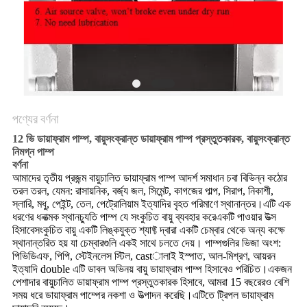
PRIVACY
POLICY
পণ্যের বর্ণনা
12 ভি ডায়াফ্রাম পাম্প, বায়ুসংক্রান্ত ডায়াফ্রাম পাম্প প্রস্তুতকারক, বায়ুসংক্রান্ত
নিমগ্ন পাম্প
বর্ণনা
আমাদের তৃতীয় প্রজন্ম
বায়ুচালিত ডায়াফ্রাম পাম্প আদর্শ সমাধান চ
বা বিভিন্ন কঠোর
তরল তরল, যেমন: রাসায়নিক, বর্জ্য জল, সিমেন্ট, কাগজের পাল্প, সিরাপ, নিকাশী,
স্লারি, মধু, পেইন্ট, তেল, পেট্রোলিয়াম ইত্যাদির বৃহত পরিমাণে স্থানান্তর
।এটি এক
ধরণের ধনাত্মক স্থানচ্যুতি পাম্প
যে সংকুচিত বায়ু ব্যবহার করে
একটি পাওয়ার উত্স
হিসাবেসংকুচিত বায়ু
একটি লিঙ্কযুক্ত শ্যাফ্ট দ্বারা একটি চেম্বার থেকে অন্য কক্ষে
স্থানান্তরিত হয় যা চেম্বারগুলি একই সাথে চলতে দেয়।
পাম্পগুলির ভিজা অংশ:
পিভিডিএফ, পিপি, স্টেইনলেস স্টিল, castালাই ইস্পাত, আল-মিশ্রণ, আয়রন
ইত্যাদি double এটি ডাবল অভিনয় বায়ু ডায়াফ্রাম পাম্প হিসাবেও পরিচিত।একজন
পেশাদার বায়ুচালিত ডায়াফ্রাম পাম্প প্রস্তুতকারক হিসাবে, আমরা 15 বছরেরও বেশি
সময় ধরে ডায়াফ্রাম পাম্পের নকশা ও উত্পাদন করেছি।এটিতে ট্রিপল ডায়াফ্রাম