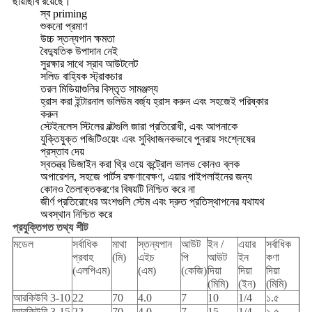
ছায়াছবি রয়েছে।
স্ব priming
শুকনো প্রমাণ
উচ্চ স্তন্যপান ক্ষমতা
বৈদ্যুতিক উপাদান নেই
সুরক্ষার সাথে স্রাব আউটলেট
সলিড বাহ্যিক স্ট্রাকচার
তরল মিডিয়াগুলির বিস্তৃত সামঞ্জস্য
হ্রাস করা ইন্টারনাল ভলিউম বর্জ্য হ্রাস করুন এবং সহজেই পরিষ্কার
করুন
স্টেইনলেস স্টিলের বল্টগুলি জারা প্রতিরোধী, এবং আপনাকে
যুক্তিযুক্ত পজিটিওয়েং এবং সুবিধাজনকভাবে পুনরায় সংশ্লেষের
প্রস্তাব দেয়
স্বতন্ত্র ডিজাইন করা থ্রি ওয়ে কন্ট্রোল ভালভ কোনও ব্লক
অপারেশন, সহজে পার্টস রক্ষণাবেক্ষণ, এয়ার পাইপলাইনের জন্য
কোনও তৈলাক্তকরণের বিষয়টি নিশ্চিত করে না
জীর্ণ প্রতিরোধের অংশগুলি স্টেম এবং দ্রুত প্রতিস্থাপনের যথাযথ
অবস্থান নিশ্চিত করে
প্রযুক্তিগত তথ্য শীট
মডেল
সর্বাধিক
মাথা
স্তন্যপান
আউট
ইন /
এয়ার
সর্বাধিক
প্রবাহ
(মি)
এইচ
পি
আউট
ইন
কণা
(এলপিএম)
(এম)
(কেজি)
দিয়া
দিয়া
দিয়া
(মিমি)
(ইন)
(মিমি)
আরকিউবি 3-10
22
70
4.0
7
10
1/4
১.৫
আরকিউবি 3-15
22
70
4.0
7
15
1/4
১.৫