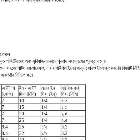
ার করুন
ুক্ত পজিটিওয়েং এবং সুবিধাজনকভাবে পুনরায় সংশ্লেষের প্রস্তাব দেয়
শন, সহজে পার্টস রক্ষণাবেক্ষণ, এয়ার পাইপলাইনের জন্য কোনও তৈলাক্তকরণের বিষয়টি নিশ্চ
 অবস্থান নিশ্চিত করে
আউট পি
ইন / আউট
এয়ার ইন
সর্বাধিক কণা
(কেজি)
দিয়া (মিমি)
দিয়া (ইন)
দিয়া (মিমি)
7
10
1/4
১.৫
7
15
1/4
১.৫
7
20
1/4
২.৫
7
25
1/4
২.৫
8.4
25
১/২
3.2
8.4
32
১/২
3.2
8.4
40
১/২
3.2