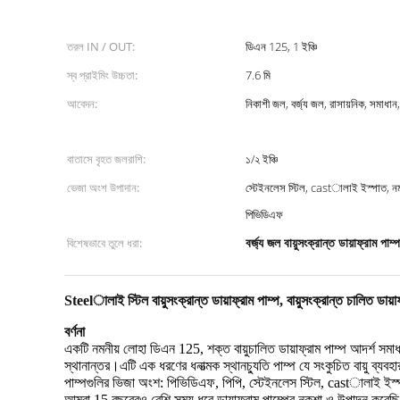
তরল IN / OUT:
ডিএন 125, 1 ইঞ্চি
স্ব প্রাইমিং উচ্চতা:
7.6 মি
আবেদন:
নিকাশী জল, বর্জ্য জল, রাসায়নিক, সমাধান,
বাতাসে বৃহত জলরাশি:
১/২ ইঞ্চি
ভেজা অংশ উপাদান:
স্টেইনলেস স্টিল, castালাই ইস্পাত, নমন
পিভিডিএফ
বর্জ্য জল বায়ুসংক্রান্ত ডায়াফ্রাম পাম্প
বিশেষভাবে তুলে ধরা:
Steelালাই স্টিল বায়ুসংক্রান্ত ডায়াফ্রাম পাম্প, বায়ুসংক্রান্ত চালিত ডায়াফ
বর্ণনা
একটি নমনীয় লোহা ডিএন 125, শক্ত
বায়ুচালিত ডায়াফ্রাম পাম্প আদর্শ সমা
স্থানান্তর
।এটি এক ধরণের ধনাত্মক স্থানচ্যুতি পাম্প
যে সংকুচিত বায়ু ব্যবহ
পাম্পগুলির ভিজা অংশ: পিভিডিএফ, পিপি, স্টেইনলেস স্টিল, castালাই ইস্পা
আমরা 15 বছরেরও বেশি সময় ধরে ডায়াফ্রাম পাম্পের নকশা ও উত্পাদন করেছি।