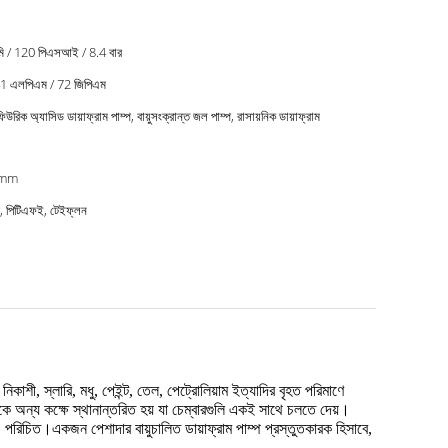
ি / 120 পিএসআই / 8.4 বার
1 এলপিএম / 72 জিপিএম
িউরিক অ্যাসিড ডায়াফ্রাম পাম্প, বায়ুসংক্রান্ত জল পাম্প, রাসায়নিক ডায়াফ্রাম
4mm
র, পিটিএফই, টেইফ্লন
নিকাশী, স্লারি, মধু, পেইন্ট, তেল, পেট্রোলিয়াম ইত্যাদির বৃহত পরিমাণে
থেকে অন্য কক্ষে স্থানান্তরিত হয় যা চেম্বারগুলি একই সাথে চলতে দেয়।
পরিচিত।একজন পেশাদার বায়ুচালিত ডায়াফ্রাম পাম্প প্রস্তুতকারক হিসাবে,