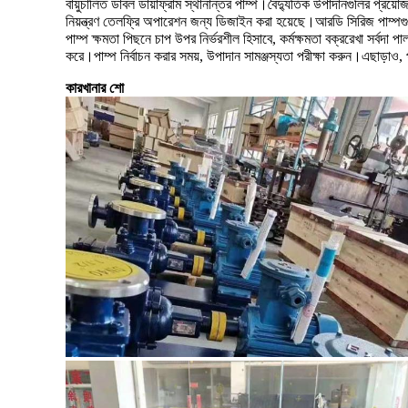
বায়ুচালিত ডাবল ডায়াফ্রাম স্থানান্তর পাম্প।বৈদ্যুতিক উপাদানগুলির প্রয়োজ
নিয়ন্ত্রণ তেলফ্রি অপারেশন জন্য ডিজাইন করা হয়েছে।আরডি সিরিজ পাম্পগুল
পাম্প ক্ষমতা পিছনে চাপ উপর নির্ভরশীল হিসাবে, কর্মক্ষমতা বক্ররেখা সর্বদ
করে।পাম্প নির্বাচন করার সময়, উপাদান সামঞ্জস্যতা পরীক্ষা করুন।এছাড়াও, 
কারখানার শো