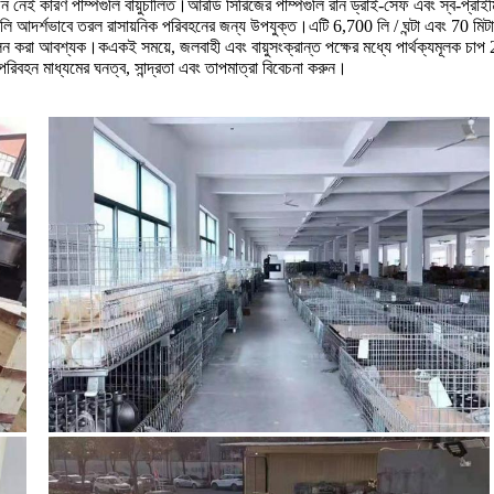
ন নেই কারণ পাম্পগুলি বায়ুচালিত।আরডি সিরিজের পাম্পগুলি রান ড্রাই-সেফ এবং স্ব-প্রাইমিং।ব
ি আদর্শভাবে তরল রাসায়নিক পরিবহনের জন্য উপযুক্ত।এটি 6,700 লি / ঘন্টা এবং 70 মিটারের
া পালন করা আবশ্যক।ক
একই সময়ে, জলবাহী এবং বায়ুসংক্রান্ত পক্ষের মধ্যে পার্থক্যমূলক চাপ
পরিবহন মাধ্যমের ঘনত্ব, সান্দ্রতা এবং তাপমাত্রা বিবেচনা করুন।