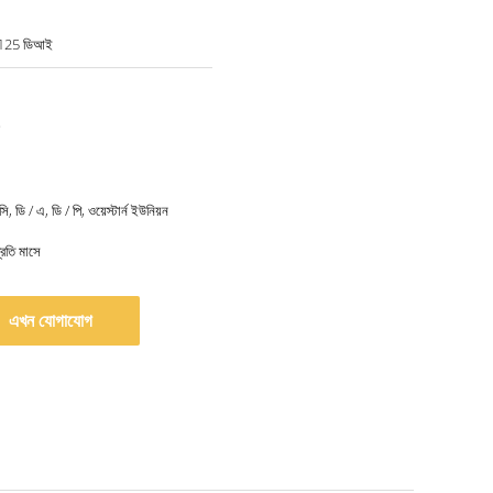
-125 ডিআই
সি, ডি / এ, ডি / পি, ওয়েস্টার্ন ইউনিয়ন
রতি মাসে
এখন যোগাযোগ