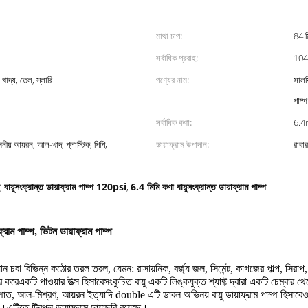
মাথা চাপ:
84 ম
সর্বাধিক প্রবাহ:
104
 খাদ্য, তেল, স্লারি
পণ্যের নাম:
সালফ
পাম্প
সর্বাধিক কণা:
6.
ীয় আয়রন, আল-খাদ, প্লাস্টিক, পিপি,
ডায়াফ্রাম উপাদান:
রাবা
বায়ুসংক্রান্ত ডায়াফ্রাম পাম্প 120psi
6.4 মিমি কণা বায়ুসংক্রান্ত ডায়াফ্রাম পাম্প
,
,
্রাম পাম্প, ভিটন ডায়াফ্রাম পাম্প
ধান চ
বা বিভিন্ন কঠোর তরল তরল, যেমন: রাসায়নিক, বর্জ্য জল, সিমেন্ট, কাগজের পাল্প, সিরাপ, 
ার করে
একটি পাওয়ার উত্স হিসাবেসংকুচিত বায়ু
একটি লিঙ্কযুক্ত শ্যাফ্ট দ্বারা একটি চেম্বার 
ত, আল-মিশ্রণ, আয়রন ইত্যাদি double এটি ডাবল অভিনয় বায়ু ডায়াফ্রাম পাম্প হিসাবেও 
এটিতে ট্রিপল ডায়াফ্রাম ছায়াছবি রয়েছে।