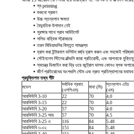
স্ব priming
শুকনো প্রমাণ
উচ্চ স্তন্যপান ক্ষমতা
বৈদ্যুতিক উপাদান নেই
সুরক্ষার সাথে স্রাব আউটলেট
সলিড বাহ্যিক স্ট্রাকচার
তরল মিডিয়াগুলির বিস্তৃত সামঞ্জস্য
হ্রাস করা ইন্টারনাল ভলিউম বর্জ্য হ্রাস করুন এবং সহজেই পরিষ্ক
স্টেইনলেস স্টিলের বল্টগুলি জারা প্রতিরোধী, এবং আপনাকে যুক্তিয
স্বতন্ত্র ডিজাইন করা থ্রি ওয়ে কন্ট্রোল ভালভ কোনও ব্লক অপারে
জীর্ণ প্রতিরোধের অংশগুলি স্টেম এবং দ্রুত প্রতিস্থাপনের যথাযথ
প্রযুক্তিগত তথ্য শীট
সর্বাধিক প্রবাহ
স্তন্যপান এইচ
মডেল
মাথা (মি)
(এলপিএম)
(এম)
আরকিউবি 3-10
22
70
4.0
আরকিউবি 3-15
22
70
4.0
আরকিউবি 3-20
57
70
4.0
আরকিউবি 3-25 আর
57
70
4.5
আরকিউবি 3-25 এ
116
84
5.48
আরকিউবি ৩-৩২
151
84
5.48
আরকিউবি 3-40
151
84
5.48