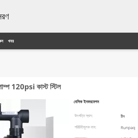
ঃসরণ
ুন
খবর
ম পাম্প 120psi কাস্ট স্টিল
বেসিক ইনফরমেশন
উৎপত্তি স্থল:
চীন
পরিচিতিমুলক নাম:
Runpaq