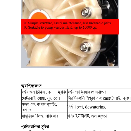
অ্যাপ্লিকেশন
:
বর্জ্য জল চিকিত্সা, কাদা, স্ক্রিনিং
বর্জ্য প্রক্রিয়াকরণ স্থাপনা
মোটরগাড়ি ধোয়া, লুব, তেল
সিরামিকগুলি মিশ্রণ এবং castালাই, গ্লাস
সজ্জা এবং কাগজ ব্যাচিং,
নির্মাণ লেপ, dewatering
ব্লিচিং
সামুদ্রিক বিলজ, পরিষ্কার
খনির ইউটিলিটি, জলাবদ্ধতা
প্রতিযোগিতা সুবিধা