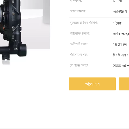
সাক্ষ্যদান:
NONE
মডেল নম্বার:
আরকিউবি 3
ন্যূনতম চাহিদার পরিমাণ:
1 টুকরা
প্যাকেজিং বিবরণ:
কাঠের ক্ষেত্রে
ডেলিভারি সময়:
15-21 দিন
পরিশোধের শর্ত:
টি / টি, এল / 
যোগানের ক্ষমতা:
2000 সেট প্
ভালো দাম