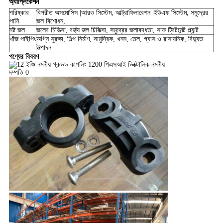
অ্যাপ্লিকেশন
পরিষ্কার
বিপরীত অসমোসিস |আরও সিস্টেম, আল্ট্রাফিলারেশন |ইউএফ সিস্টেম, সমুদ্রের
পানি
জল বিশোধন,
নষ্ট জল
জলের চিকিত্সা, বর্জ্য জল চিকিত্সা, সমুদ্রের জলাবদ্ধতা, সাফ ট্রিটমেন্ট প্ল্যান্ট
খাঁজ পাইপিং
অগ্নি সুরক্ষা, শিল্প নির্মাণ, সামুদ্রিক, খনন, তেল, গ্যাস ও রাসায়নিক, বিদ্যুত
উত্পাদন
পণ্যের বিবরণ