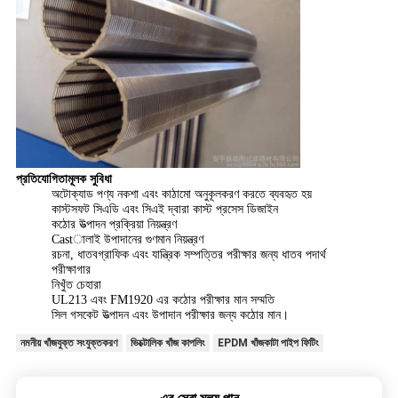
প্রতিযোগিতামূলক সুবিধা
অটোক্যাড পণ্য নকশা এবং কাঠামো অনুকূলকরণ করতে ব্যবহৃত হয়
কাস্টসফট সিএডি এবং সিএই দ্বারা কাস্ট প্রসেস ডিজাইন
কঠোর উত্পাদন প্রক্রিয়া নিয়ন্ত্রণ
Castালাই উপাদানের গুণমান নিয়ন্ত্রণ
রচনা, ধাতবগ্রাফিক এবং যান্ত্রিক সম্পত্তির পরীক্ষার জন্য ধাতব পদার্থ
পরীক্ষাগার
নিখুঁত চেহারা
UL213 এবং FM1920 এর কঠোর পরীক্ষার মান সম্মতি
সিল গসকেট উত্পাদন এবং উপাদান পরীক্ষার জন্য কঠোর মান।
নমনীয় খাঁজযুক্ত সংযুক্তকরণ
ভিক্টোলিক খাঁজ কাপলিং
EPDM খাঁজকাটা পাইপ ফিটিং