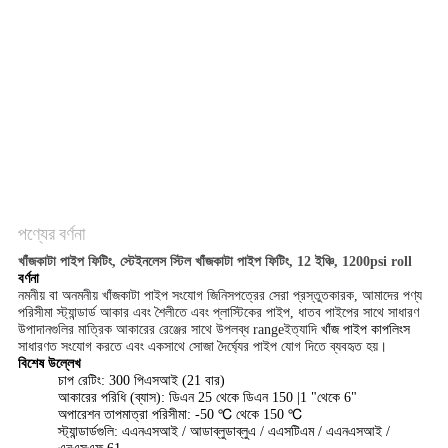
PRIVACY
POLICY
পণ্যের বর্ণনা
খাঁজকাটা পাইপ ফিটিং, স্টেইনলেস স্টিল খাঁজকাটা পাইপ ফিটিং, 12 ইঞ্চি, 1200psi roll
বর্ণনা
নমনীয় বা অনমনীয় খাঁজকাটা পাইপ সংযোগ জিনিসপত্রের সেরা প্রস্তুতকারক, আমাদের পণ্য
পরিসীমা স্ট্যান্ডার্ড আকার এবং শৈলীতে এবং প্লাস্টিকের পাইপ, ধাতব পাইপের সাথে সাধারণ
উপাদানগুলির মাত্রিক আকারের রেঞ্জের সাথে উপলব্ধ range
ইত্যাদি
খাঁজ পাইপ কাপলিংস
সাধারণত সংযোগ করতে এবং একসাথে সোজা দৈর্ঘ্যের পাইপ যোগ দিতে ব্যবহৃত হয়।
বিশেষ উল্লেখ
চাপ রেটিং: 300 পিএসআই (21 বার)
আকারের পরিধি (ব্যাস): ডিএন 25 থেকে ডিএন 150 |1 "থেকে 6"
অপারেশন তাপমাত্রা পরিসীমা: -50 ℃ থেকে 150 ℃
স্ট্যান্ডার্ডগুলি: এএনএসআই / আডাব্লুডাব্লুএ / এএসটিএম / এএনএসআই /