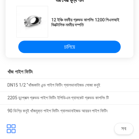
এর সেরা মূল্য পান
12 ইঞ্চি নমনীয় গ্রুভড কাপলিং 1200 পিএসআই
ভিক্টোলিক নমনীয় দম্পতি
চালিয়ে
খাঁজ পাইপ ফিটিং
DN15 1/2 "খাঁজকাটা এন্ড পাইপ ফিটিং গ্যালভানাইজড সোজা কনুই
2205 ডুপ্লেক্স গ্রুভড পাইপ ফিটিং ইপিডিএম গ্যাসকেট গ্রুভড কাপলিং টি
90 ডিগ্রি কনুই খাঁজযুক্ত পাইপ ফিটিং গ্যালভানাইজড আয়রন পাইপ ফিটিং
সব