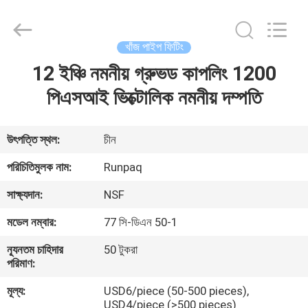
Shanghai
Runpaiq
Technology
Co.,
Ltd..
খাঁজ পাইপ ফিটিং
All
Rights
Reserved.
12 ইঞ্চি নমনীয় গ্রুভড কাপলিং 1200
বাড়ি
পিএসআই ভিক্টোলিক নমনীয় দম্পতি
পণ্য
উৎপত্তি স্থল:
চীন
আমাদের
পরিচিতিমুলক নাম:
Runpaq
সম্পর্কে
সাক্ষ্যদান:
NSF
মডেল নম্বার:
77 সি-ডিএন 50-1
কারখানা
ন্যূনতম চাহিদার
50 টুকরা
ভ্রমণ
পরিমাণ:
মূল্য:
USD6/piece (50-500 pieces),
মান
USD4/piece (>500 pieces)