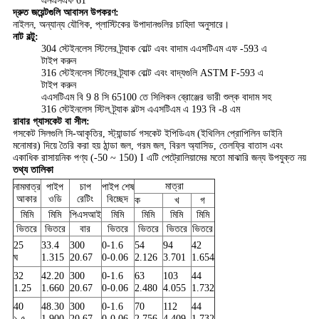
এনএসএফ 61
দ্রুত জয়েন্টগুলি আবাসন উপকরণ:
নাইলন, অন্যান্য যৌগিক, প্লাস্টিকের উপাদানগুলির চাহিদা অনুসারে।
নাট বল্টু:
304 স্টেইনলেস স্টিলের ট্র্যাক বোল্ট এবং বাদাম এএসটিএম এফ -593 এ
টাইপ করুন
316 স্টেইনলেস স্টিলের ট্র্যাক বোল্ট এবং বাদ্যগুলি ASTM F-593 এ
টাইপ করুন
এএসটিএম বি 9 8 সি 65100 তে সিলিকন ব্রোঞ্জের ভারী শুল্ক বাদাম সহ
316 স্টেইনলেস স্টিল ট্র্যাক বল্টস এএসটিএম এ 193 বি -8 এম
রাবার গ্যাসকেট বা সীল:
গসকেট সিলগুলি সি-আকৃতির, স্ট্যান্ডার্ড গসকেট ইপিডিএম (ইথিলিন প্রোপিলিন ডাইনি
মনোমার) দিয়ে তৈরি করা হয় ঠান্ডা জল, গরম জল, বিরল অ্যাসিড, তেলফ্রি বাতাস এবং
একাধিক রাসায়নিক পণ্য (-50 ~ 150) I এটি পেট্রোলিয়ামের মতো মাঝারি জন্য উপযুক্ত নয়
তথ্য তালিকা
মাত্রা
নামমাত্র
পাইপ
চাপ
পাইপ শেষ
আকার
ওডি
রেটিং
বিচ্ছেদ
ক
খ
গ
মিমি
মিমি
পিএসআই
মিমি
মিমি
মিমি
মিমি
ভিতরে
ভিতরে
বার
ভিতরে
ভিতরে
ভিতরে
ভিতরে
25
33.4
300
0-1.6
54
94
42
ঘ
1.315
20.67
0-0.06
2.126
3.701
1.654
32
42.20
300
0-1.6
63
103
44
1.25
1.660
20.67
0-0.06
2.480
4.055
1.732
40
48.30
300
0-1.6
70
112
44
১.৫
1.900
20.67
0-0.06
2.756
4.409
1.732