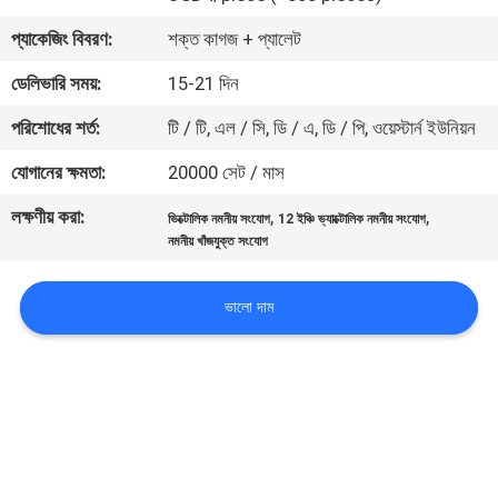
নিয়ন্ত্রণ
প্যাকেজিং বিবরণ:
শক্ত কাগজ + প্যালেট
ডেলিভারি সময়:
15-21 দিন
যোগাযোগ
পরিশোধের শর্ত:
টি / টি, এল / সি, ডি / এ, ডি / পি, ওয়েস্টার্ন ইউনিয়ন
করুন
যোগানের ক্ষমতা:
20000 সেট / মাস
খবর
লক্ষণীয় করা:
,
,
ভিক্টোলিক নমনীয় সংযোগ
12 ইঞ্চি ভ্যাক্টোলিক নমনীয় সংযোগ
নমনীয় খাঁজযুক্ত সংযোগ
উদ্ধৃতির
ভালো দাম
জন্য
আবেদন
সাইট
ম্যাপ