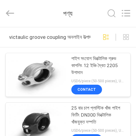
Shanghai
Runpaiq
Technology
পণ্য
Co.,
Ltd..
All
Rights
Reserved.
বাড়ি
victaulic groove coupling অনলাইন উত্পাদন
পণ্য
পাইপ সংযোগ ভিক্টোলিক গ্রুভ
কাপলিং 12 ইঞ্চি দ্বৈত 2205
আমাদের
উপাদান
সম্পর্কে
USD6/piece (50-500 pieces), USD4/piece (>500 pieces) MOQ:50 টুকরা
CONTACT
কারখানা
25 বার চাপ প্লাস্টিক খাঁজ পাইপ
ভ্রমণ
ফিটিং DN300 ভিক্টোলিক
খাঁজযুক্ত দম্পতি
মান
USD6/piece (50-500 pieces), USD4/piece (>500 pieces) MOQ:50 টুকরা