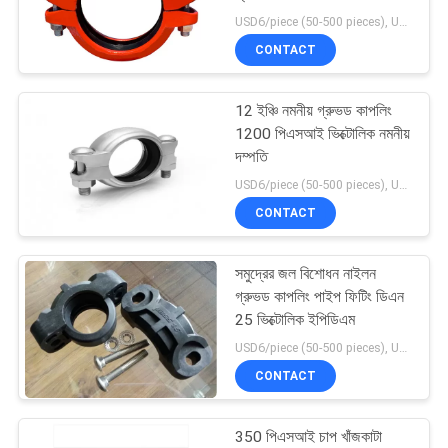
} 100% { transform:
USD6/piece (50-500 pieces), USD4/piece (>500 pieces) MOQ:50 টুকরা
PRIVACY
rotate(360deg); } } var
CONTACT
_skz_pid =
POLICY
"9POBEX80W";
12 ইঞ্চি নমনীয় গ্রুভড কাপলিং
1200 পিএসআই ভিক্টোলিক নমনীয়
দম্পতি
USD6/piece (50-500 pieces), USD4/piece (>500 pieces) MOQ:50 টুকরা
CONTACT
সমুদ্রের জল বিশোধন নাইলন
গ্রুভড কাপলিং পাইপ ফিটিং ডিএন
25 ভিক্টোলিক ইপিডিএম
USD6/piece (50-500 pieces), USD4/piece (>500 pieces) MOQ:50 টুকরা
CONTACT
350 পিএসআই চাপ খাঁজকাটা