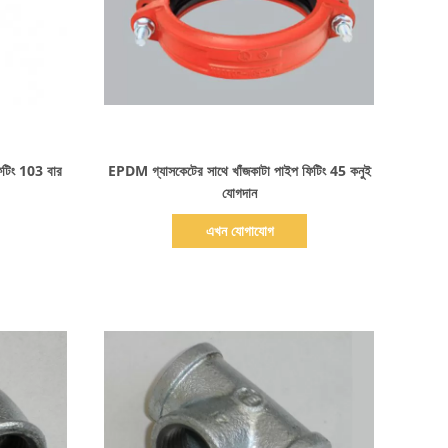
বিস্তারিত দেখাও
িটিং 103 বার
EPDM গ্যাসকেটের সাথে খাঁজকাটা পাইপ ফিটিং 45 কনুই
যোগদান
এখন যোগাযোগ