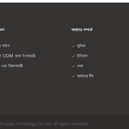
রমণ
আমাদের সম্পর্কে
ন লাইন
ভূমিকা
/ ODM থেকে ইনকয়েরি
ইতিহাস
া এবং বিকাশকারী
সেবা
আমাদের টিম
i Runpaiq Technology Co., Ltd.. All Rights Reserved.