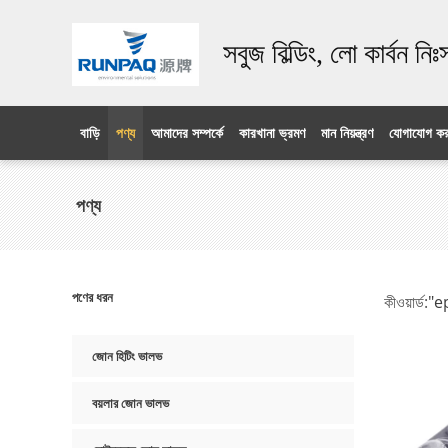
সবুজ বিল্ডিং, লো কার্বন নি
বাড়ি
পণ্য
আমাদের সম্পর্কে
কারখানা ভ্রমণ
মান নিয়ন্ত্রণ
যোগাযোগ কর
পণ্য
পণের ধরন
কীওয়ার্ড:
"e
জোন হিটিং ভালভ
বয়লার জোন ভালভ