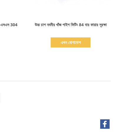
বিস্তারিত দেখাও
টিং এসএস 304
উচ্চ চাপ নমনীয় খাঁজ পাইপ ফিটিং 84 বার ফায়ার সুরক্ষা
এখন যোগাযোগ