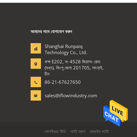
আমাদের সাথে যোগাযোগ করুন
Shanghai Runpaiq
Technology Co., Ltd.
কক্ষ E202, নং 4528 জিয়াসং রোড
(মধ্য), কিংপু জেলা 201705, সাংহাই,
চীন
86-21-67627650
sales@iflowindustry.com
গোপনীয়তা নীতি
সাইট ম্যাপ
মোবাইল সাইট