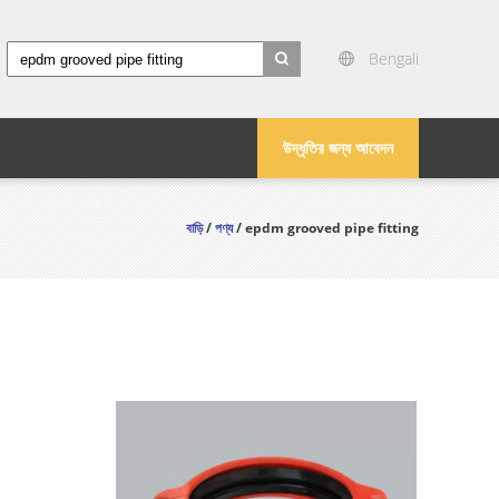
Bengali
search
উদ্ধৃতির জন্য আবেদন
বাড়ি
/
পণ্য
/ epdm grooved pipe fitting