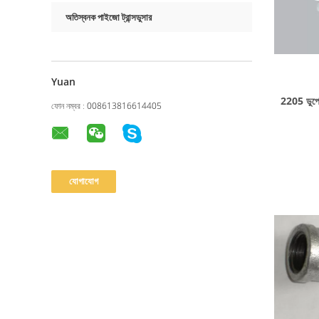
অতিস্বনক পাইজো ট্রান্সডুসার
Yuan
2205 ডুপ্ল
ফোন নম্বর :
008613816614405