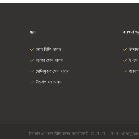
ধরন
কারখানা ভ্
জোন হিটিং ভালভ
উৎপাদ
বয়লার জোন ভালভ
ই এম 
মোটরযুক্ত জোন ভালভ
গবেষণ
উত্তাপ বল ভালভ
চীন ভাল গুণ জোন হিটিং ভালভ সরবরাহকারী. © 2021 - 2026 Shangha