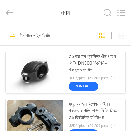
Shanghai
Runpaiq
Technology
পণ্য
Co.,
Ltd..
All
Rights
Reserved.
বাড়ি
25
চীন খাঁজ পাইপ ফিটিং
জোন হিটিং ভালভ
পণ্য
25 বার চাপ প্লাস্টিক খাঁজ পাইপ
ফিটিং DN300 ভিক্টোলিক
আমাদের
খাঁজযুক্ত দম্পতি
সম্পর্কে
USD6/piece (50-500 pieces), USD4/piece (>500 pieces) MOQ:50 টুকরা
CONTACT
15
কারখানা
সমুদ্রের জল বিশোধন নাইলন
ভ্রমণ
বয়লার জোন ভালভ
গ্রুভড কাপলিং পাইপ ফিটিং ডিএন
25 ভিক্টোলিক ইপিডিএম
মান
USD6/piece (50-500 pieces), USD4/piece (>500 pieces) MOQ:50 টুকরা