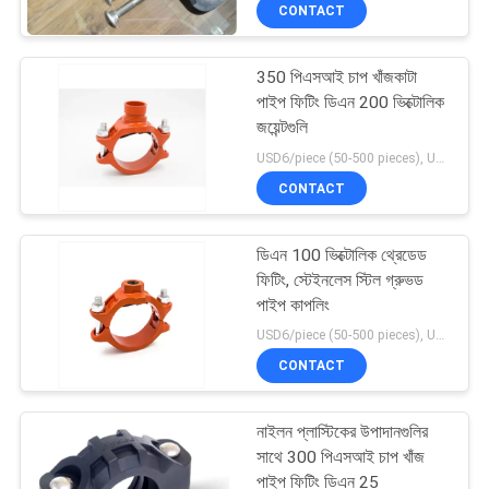
CONTACT
নিয়ন্ত্রণ
350 পিএসআই চাপ খাঁজকাটা
যোগাযোগ
29
পাইপ ফিটিং ডিএন 200 ভিক্টোলিক
করুন
জয়েন্টগুলি
মোটরযুক্ত জোন ভালভ
USD6/piece (50-500 pieces), USD4/piece (>500 pieces) MOQ:50 টুকরা
CONTACT
খবর
ডিএন 100 ভিক্টোলিক থ্রেডেড
উদ্ধৃতির
ফিটিং, স্টেইনলেস স্টিল গ্রুভড
জন্য
পাইপ কাপলিং
18
USD6/piece (50-500 pieces), USD4/piece (>500 pieces) MOQ:50 টুকরা
আবেদন
CONTACT
উত্তাপ বল ভালভ
সাইট
নাইলন প্লাস্টিকের উপাদানগুলির
ম্যাপ
সাথে 300 পিএসআই চাপ খাঁজ
পাইপ ফিটিং ডিএন 25