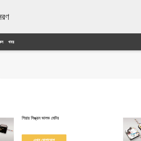
ঃসরণ
ুন
খবর
গিয়ার সিঙ্ক্রন ভালভ মোটর
এখন যোগাযোগ