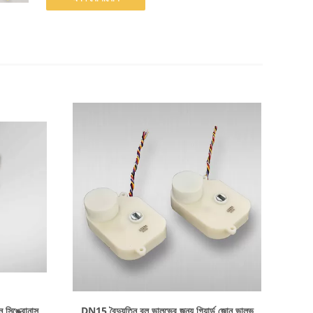
বিস্তারিত দেখাও
 সিঙ্ক্রোনাস
DN15 বৈদ্যুতিন বল ভালভের জন্য গিয়ার্ড জোন ভালভ