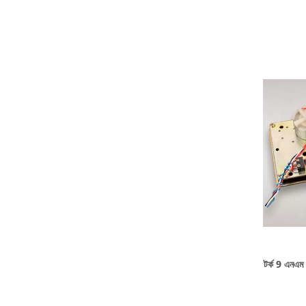
টর্ক 9 এনএ