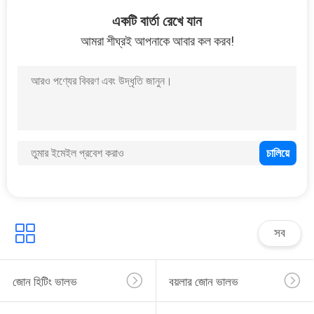
25
একটি বার্তা রেখে যান
আমরা শীঘ্রই আপনাকে আবার কল করব!
বৈদ্যুতিক ডায়াফ্রাম পাম্প
31
খাঁজ পাইপ ফিটিং
সব
জোন হিটিং ভালভ
বয়লার জোন ভালভ
17