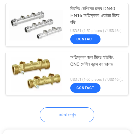
ড্রিলিং মেশিনের জন্য DN40
22
PN16 অতিস্বনক ওয়াটার মিটার
বডি
আবাসিক স্মার্ট ওয়াটার মিটার
USD51 (1-50 pieces ) / USD46 (>50 pieces) MOQ:100 টুকরা
CONTACT
অতিস্বনক জল মিটার হাউজিং
CNC মেশিন ব্রাস বল ভালভ
25
USD51 (1-50 pieces ) / USD46 (>50 pieces) MOQ:100 টুকরা
CONTACT
বায়ুসংক্রান্ত ডায়াফ্রাম পাম্প
আরো দেখুন