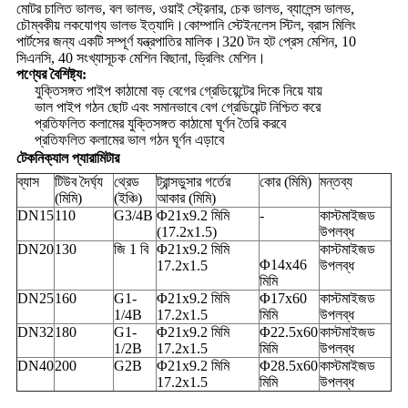
মোটর চালিত ভালভ, বল ভালভ, ওয়াই স্ট্রেনার, চেক ভালভ, ব্যালেন্স ভালভ,
চৌম্বকীয় লকযোগ্য ভালভ ইত্যাদি।কোম্পানি স্টেইনলেস স্টিল, ব্রাস মিলিং
পার্টসের জন্য একটি সম্পূর্ণ যন্ত্রপাতির মালিক।320 টন হট প্রেস মেশিন, 10
সিএনসি, 40 সংখ্যাসূচক মেশিন বিছানা, ড্রিলিং মেশিন।
পণ্যের বৈশিষ্ট্য:
যুক্তিসঙ্গত পাইপ কাঠামো বড় বেগের গ্রেডিয়েন্টের দিকে নিয়ে যায়
ভাল পাইপ গঠন ছোট এবং সমানভাবে বেগ গ্রেডিয়েন্ট নিশ্চিত করে
প্রতিফলিত কলামের যুক্তিসঙ্গত কাঠামো ঘূর্ণন তৈরি করবে
প্রতিফলিত কলামের ভাল গঠন ঘূর্ণন এড়াবে
টেকনিক্যাল প্যারামিটার
ব্যাস
টিউব দৈর্ঘ্য
থ্রেড
ট্রান্সডুসার গর্তের
কোর (মিমি)
মন্তব্য
(মিমি)
(ইঞ্চি)
আকার (মিমি)
DN15
110
G3/4B
Φ21x9.2 মিমি
-
কাস্টমাইজড
(17.2x1.5)
উপলব্ধ
DN20
130
জি 1 বি
Φ21x9.2 মিমি
কাস্টমাইজড
Φ14x46
17.2x1.5
উপলব্ধ
মিমি
DN25
160
G1-
Φ21x9.2 মিমি
Φ17x60
কাস্টমাইজড
1/4B
17.2x1.5
মিমি
উপলব্ধ
DN32
180
G1-
Φ21x9.2 মিমি
Φ22.5x60
কাস্টমাইজড
1/2B
17.2x1.5
মিমি
উপলব্ধ
DN40
200
G2B
Φ21x9.2 মিমি
Φ28.5x60
কাস্টমাইজড
17.2x1.5
মিমি
উপলব্ধ