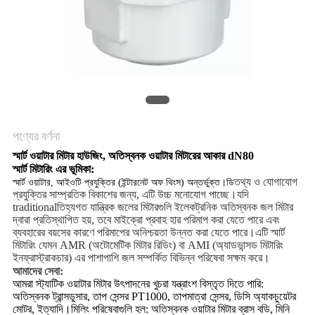
PRIVACY
POLICY
পণ্যের বর্ণনা
স্মার্ট ওয়াটার মিটার হাউজিং, অতিস্বনক ওয়াটার মিটারের আকার dN80
স্মার্ট মিটারিং এর ভূমিকা:
তথ্য ও যোগাযোগ
স্মার্ট ওয়াটার, আইওটি প্রযুক্তির (ইন্টারনেট অফ থিংস) অন্তর্ভুক্ত।ডি
প্রযুক্তির সাম্প্রতিক বিকাশের জন্য, এটি উচ্চ মনোযোগ পাচ্ছে।যদি
traditionalতিহ্যগত যান্ত্রিক জলের মিটারগুলি ইলেকট্রনিক অতিস্বনক জল মিটার
দ্বারা প্রতিস্থাপিত হয়, তবে মাইক্রো প্রবাহ হার পরিমাপ করা যেতে পারে এবং
ব্যবহারের বয়সের কারণে পরিমাপের অনিশ্চয়তা উন্নত করা যেতে পারে।এটি স্মার্ট
মিটারিং যেমন AMR (অটোমেটিক মিটার রিডিং) বা AMI (অ্যাডভান্সড মিটারিং
ইনফ্রাস্ট্রাকচার) এর পাশাপাশি জল সম্পর্কিত বিভিন্ন পরিষেবা সক্ষম করে।
আমাদের সেবা:
আমরা স্ট্যাটিক ওয়াটার মিটার উৎপাদনের খুচরা যন্ত্রাংশ বিস্তৃত দিতে পারি:
অতিস্বনক ট্রান্সডুসার, তাপ সেন্সর PT1000, তাপমাত্রা সেন্সর, ডিসি অ্যাকচুয়েটর
মোটর, ইত্যাদি।মিলিং পরিষেবাগুলি হল: অতিস্বনক ওয়াটার মিটার ব্রাস বডি, মিনি