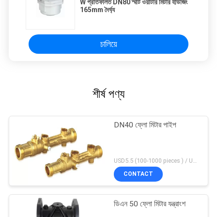
W প্রতিফলিত DN80 স্মার্ট ওয়াটার মিটার হাউজিং
165mm দৈর্ঘ্য
চালিয়ে
শীর্ষ পণ্য
DN40 ফ্লো মিটার পাইপ
USD5.5 (100-1000 pieces ) / USD4.95 (>1000 pieces) MOQ:100 টুকরা
CONTACT
ডিএন 50 ফ্লো মিটার যন্ত্রাংশ