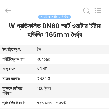
Shanghai
Runpaiq
Technology
Co.,
Ltd..
ওয়াটার মিটার হাউজিং
All
Rights
Reserved.
W প্রতিফলিত DN80 স্মার্ট ওয়াটার মিটার
বাড়ি
হাউজিং 165mm দৈর্ঘ্য
পণ্য
উৎপত্তি স্থল:
চীন
আমাদের
পরিচিতিমুলক নাম:
Runpaq
সম্পর্কে
সাক্ষ্যদান:
NONE
মডেল নম্বার:
DN80-3
কারখানা
ন্যূনতম চাহিদার
100 টুকরা
ভ্রমণ
পরিমাণ:
প্যাকেজিং বিবরণ:
শক্ত কাগজ + প্যালেট
মান