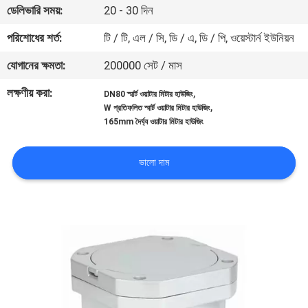
ডেলিভারি সময়:
20 - 30 দিন
নিয়ন্ত্রণ
পরিশোধের শর্ত:
টি / টি, এল / সি, ডি / এ, ডি / পি, ওয়েস্টার্ন ইউনিয়ন
যোগাযোগ
যোগানের ক্ষমতা:
200000 সেট / মাস
করুন
লক্ষণীয় করা:
,
DN80 স্মার্ট ওয়াটার মিটার হাউজিং
,
W প্রতিফলিত স্মার্ট ওয়াটার মিটার হাউজিং
165mm দৈর্ঘ্য ওয়াটার মিটার হাউজিং
খবর
ভালো দাম
উদ্ধৃতির
জন্য
আবেদন
সাইট
ম্যাপ