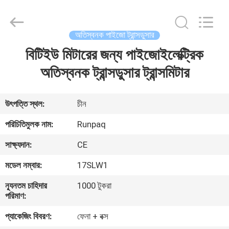
Shanghai
Runpaiq
Technology
Co.,
Ltd..
অতিস্বনক পাইজো ট্রান্সডুসার
All
Rights
Reserved.
বিটিইউ মিটারের জন্য পাইজোইলেক্ট্রিক
বাড়ি
অতিস্বনক ট্রান্সডুসার ট্রান্সমিটার
পণ্য
উৎপত্তি স্থল:
চীন
আমাদের
পরিচিতিমুলক নাম:
Runpaq
সম্পর্কে
সাক্ষ্যদান:
CE
মডেল নম্বার:
17SLW1
কারখানা
ন্যূনতম চাহিদার
1000 টুকরা
ভ্রমণ
পরিমাণ:
প্যাকেজিং বিবরণ:
ফেনা + বক্স
মান