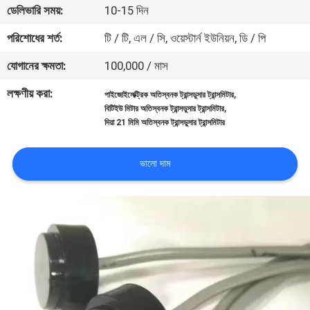
ডেলিভারি সময়:
10-15 দিন
নিয়ন্ত্রণ
পরিশোধের শর্ত:
টি / টি, এল / সি, ওয়েস্টার্ন ইউনিয়ন, ডি / পি
যোগাযোগ
যোগানের ক্ষমতা:
100,000 / মাস
করুন
লক্ষণীয় করা:
,
পাইজোইলেক্ট্রিক অতিস্বনক ট্রান্সডুসার ট্রান্সমিটার
,
বিটিইউ মিটার অতিস্বনক ট্রান্সডুসার ট্রান্সমিটার
দিয়া 21 মিমি অতিস্বনক ট্রান্সডুসার ট্রান্সমিটার
খবর
ভালো দাম
উদ্ধৃতির
জন্য
আবেদন
সাইট
ম্যাপ