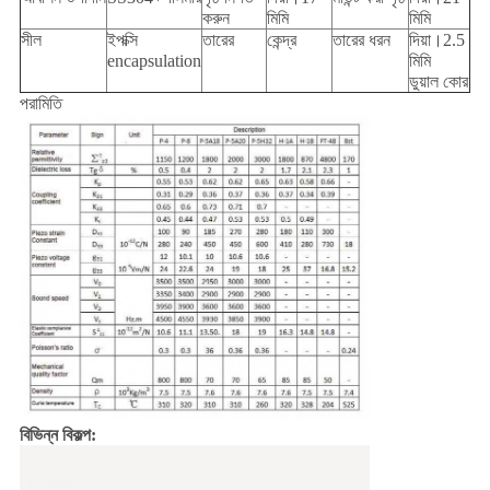
করুন
মিমি
মিমি
সীল
ইপক্সি
তারের
কেন্দ্র
তারের ধরন
দিয়া।2.5
encapsulation
মিমি
ডুয়াল কোর
পরামিতি
বিভিন্ন বিকল্প: