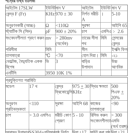
পন্যের তথ্য তালিকা
আইটেম 17SLW
ইউনিট
মান V
আইটেম
ইউনিট
মান V
কেন্দ্র F (Fr)
KHz
970 ± 30
নির্গত মরীচি
।
5-10
A
অনুরণনকারী (আর
)
Ω
<110Ω
সুরক্ষা
আইপি 65
0
স্ট্যাটিক সি (সি
)
pF
900 ± 20%
চাপ
এমপিএ
﹥ 2.6
পি
সংবেদনশীলতা গ্রহণ করুন
mv
> 280mv
তারের সীসা
মিমি
সেন্সরের
(অর্ধেক)
পথ
কেন্দ্র
পরিসীমা
মিমি
সীল
ইপক্সি ফিল
তাপমাত্রা
℃
<70
হোল দিয়া।
মিমি
-২১
ভোল্টেজ, বৈদ্যুতিক একক
ভি
3
বাড়ির
উচ্চ
বিশেষ
উপাদান
আণবিক
এনটিসি
3950 10K 1%
প্রযুক্তিগত পরামিতি
মডেল
17 খ
কেন্দ্র
975
+
30
স্থির ক্ষমতা
500
ফ্রিকোয়েন্সি
KHz
পিএফ
+
20%
অনুরণন
<110
সুরক্ষা
আইপি 68
কাজের
<90
প্রতিবন্ধকতা
তাপমাত্রা
চাপ
> 3.0 এমপিএ
মরীচি কোণ
5 - 10
রিসিভ করুন
> 300
প্রেরণ
সংবেদনশীলতা
এমভি
(অর্ধ তরঙ্গ)
আবাসন উপাদান
SS304+পলিমার
পৃষ্ঠ নির্গত
দিয়া।17
মাউন্ট করা পৃষ্ঠ
দিয়া।21