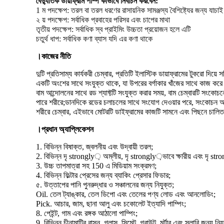
বৈদ্যুতিক ডায়াফ্রাম পাম্প কীভাবে নির্বাচন করবেন:
1 ম পদক্ষেপ: তরল বা তরল ধরণের রাসায়নিক সামঞ্জস্য বৈশিষ্ট্যের জন্য যাচ
২ য় পদক্ষেপ: সর্বাধিক প্রবাহের পরিসর এবং চাপের মাথা
তৃতীয় পদক্ষেপ: সর্বাধিক স্ব প্রাইমিং উচ্চতা প্রয়োজন হলে এটি
চতুর্থ ধাপ: সর্বাধিক কণা ব্যাস যদি এর কণা থাকে
।কাজের নীতি
দুটি প্রতিসাম্য কার্যকরী চেম্বার, প্রতিটি ইলাস্টিক ডায়াফ্রামের টুকরো দিয
একটি অংশের সাথে সংযুক্ত থাকে, যা উপরের বর্গাকার খাঁজের সাথে কাজ 
বাম আন্দোলনের সাথে রড শ্যাফ্টটি সংযুক্ত করার সময়, বাম চেম্বারটি সংকোচন
পারে শরীরে;ডানদিকে রডের চলাচলের সাথে সংযোগ দেওয়ার পরে, সংকোচন অবস্
শরীরে চেম্বার, এইভাবে মোটরটি ডাইফ্রামের কাজটি সামনে এবং পিছনে চালিত
।প্রধান অ্যাপ্লিকেশন
1. বিভিন্ন বিষাক্ত, জ্বলনীয় এবং উদ্বায়ী তরল;
2. বিভিন্ন দৃ strongly় অম্লীয়, দৃ strongly়ভাবে ক্ষারীয় এবং দৃ str
3. উচ্চ তাপমাত্রা সহ 150 এ মিডিয়াম সংক্রমণ;
4. বিভিন্ন ফিল্টার প্রেসের জন্য ব্যাকিং প্রেসার ফিডার;
৫. উত্তাপের পানি পুনরুদ্ধার ও সঞ্চালনের জন্য নিযুক্ত;
Oil. তেল ট্যাঙ্কার, তেল ডিপো এবং তেলের পণ্য লোড এবং আনলোডিং;
Pick. আচার, জাম, ছানা আলু এবং চকোলেট ইত্যাদি পাম্পিং;
8. পেইন্ট, গাম এবং রঙ্গক আঠালো পাম্পিং;
9. বিভিন্ন চীনামাটির বাসন, গ্লাস, সিমেন্ট, গ্রাউট, মর্টার এবং স্লারি জন্য নিয