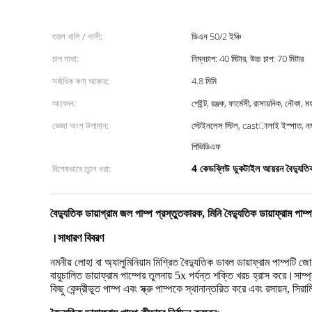
তরল খালি / নালী:
ডিএন 50/2 ইঞ্চি
চাপ মাথা:
নিম্নচাপ: 40 মিটার, উচ্চ চাপ: 70 মিটার
সর্বাধিক কণা আকার:
4.8 মিমি
আবেদন:
পেইন্ট, রঞ্জক, ফার্মেসী, রাসায়নিক, নৌকা, ম
ভেজা অংশ উপাদান:
স্টেইনলেস স্টিল, castালাই ইস্পাত, নমন
পিভিডিএফ
4 কেডব্লিউ ডুকটাইল আয়রন বৈদ্যুতিক 
বিশেষভাবে তুলে ধরা:
বৈদ্যুতিক ডায়াগ্রাম জল পাম্প প্রস্তুতকারক, মিনি বৈদ্যুতিক ডায়াফ্রাম পা
।সাধারণ বিবরণ
নমনীয় লোহা বা অ্যালুমিনিয়াম মিশ্রিত বৈদ্যুতিক ডাবল ডায়াফ্রাম পাম্পটি
বায়ুচালিত ডায়াফ্রাম পাম্পের তুলনায় 5x পর্যন্ত শক্তি খরচ হ্রাস করে।সা
কিছু কেন্দ্রীভূত পাম্প এবং স্ক্রু পাম্পকে স্থানান্তরিত করে এবং রসায়ন, সিরা