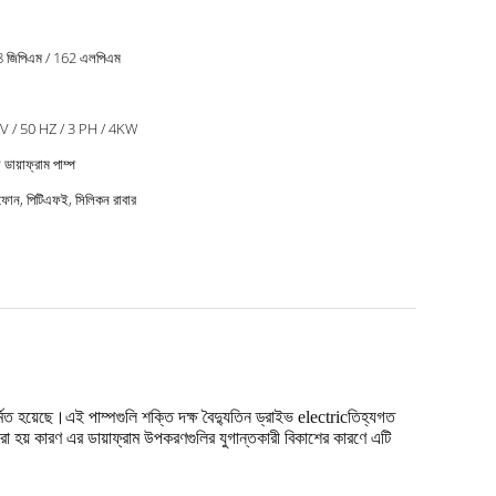
8 জিপিএম / 162 এলপিএম
V / 50 HZ / 3 PH / 4KW
 ডায়াফ্রাম পাম্প
ফোন, পিটিএফই, সিলিকন রাবার
্মিত হয়েছে।এই পাম্পগুলি শক্তি দক্ষ বৈদ্যুতিন ড্রাইভ electricতিহ্যগত
 করা হয় কারণ এর ডায়াফ্রাম উপকরণগুলির যুগান্তকারী বিকাশের কারণে এটি