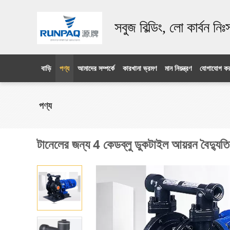
সবুজ বিল্ডিং, লো কার্বন নি
বাড়ি
পণ্য
আমাদের সম্পর্কে
কারখানা ভ্রমণ
মান নিয়ন্ত্রণ
যোগাযোগ কর
পণ্য
টানেলের জন্য 4 কেডব্লু ডুকটাইল আয়রন বৈদ্যু