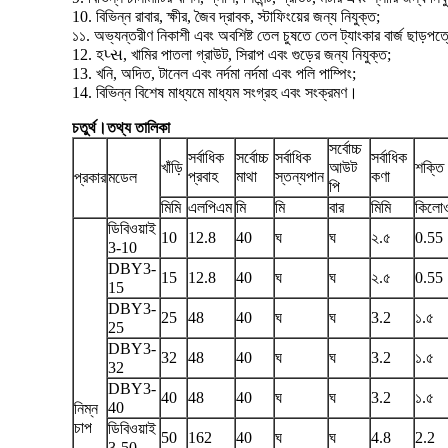
10. বিভিন্ন রাবার, ক্ষীর, জৈব দ্রাবক, স্টাফিংয়ের জন্য নিযুক্ত;
১১. অভ্যন্তরীণ নিকাশী এবং অবশিষ্ট তেল চুষতে তেল ট্যাংকার বার্জ ছাড়পত্র
12. হપ્સ, খামির পাতলা গ্রাউট, সিরাপ এবং গুড়ের জন্য নিযুক্ত;
13. খনি, অদিত, টানেল এবং নর্দমা নর্দমা এবং পলি পাম্পিং;
14. বিভিন্ন বিশেষ মাধ্যমে মাধ্যম সংগ্রহ এবং সংক্রমণ।
চতুর্থ।তথ্য তালিকা
সর্বোচ্চ
সর্বাধিক
সর্বোচ্চ
সর্বাধিক
সর্বাধিক
খাঁড়ি
আউট
শক্তি
প্রবাহ
মাথা
স্তন্যপান
কণা
প্রকার
মডেল
পি
মিমি
এলপিএম
মি
মি
বার
মিমি
কিলোও
ডিবিওয়াই
10
12.8
40
ঘ
ঘ
২.৫
0.55
3-10
DBY3-
15
12.8
40
ঘ
ঘ
২.৫
0.55
15
DBY3-
25
48
40
ঘ
ঘ
3.2
১.৫
25
DBY3-
32
48
40
ঘ
ঘ
3.2
১.৫
32
DBY3-
40
48
40
ঘ
ঘ
3.2
১.৫
40
নিম্ন
চাপ
ডিবিওয়াই
50
162
40
ঘ
ঘ
4.8
2.2
3-50