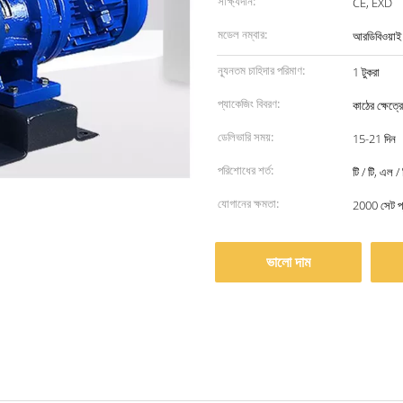
সাক্ষ্যদান:
CE, EXD
মডেল নম্বার:
আরডিবিওয়া
ন্যূনতম চাহিদার পরিমাণ:
1 টুকরা
প্যাকেজিং বিবরণ:
কাঠের ক্ষেত্রে
ডেলিভারি সময়:
15-21 দিন
পরিশোধের শর্ত:
টি / টি, এল / 
যোগানের ক্ষমতা:
2000 সেট প্
ভালো দাম