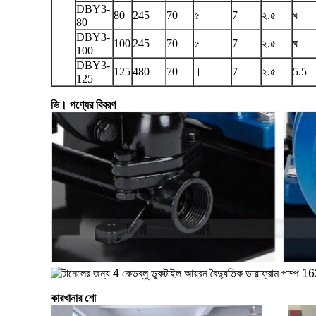
DBY3-
80
245
70
৫
7
২.৫
ঘ
80
DBY3-
100
245
70
৫
7
২.৫
ঘ
100
DBY3-
125
480
70
।
7
২.৫
5.5
125
ভি। পণ্যের বিবরণ
কারখানার শো