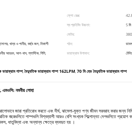
ফ্লো রেঞ্জ:
42.
স্ব প্রাইমিং উচ্চতা:
5 মি
মোটর:
380
হাসাগর, খাদ্য ও পানীয়, বর্জ্য জল, নিকাশী
গঠন:
ডাবল
ীয় আয়রন, আল-খাদ, প্লাস্টিক, পিপি,
ডায়াফ্রাম উপাদান:
টেলি
ডায়াফ্রাম পাম্প
বৈদ্যুতিক ডায়াফ্রাম পাম্প 162LPM
70 মি হেড বৈদ্যুতিক ডায়াফ্রাম পাম্প
,
,
ম্প, এমওসি: নমনীয় লোহা
 জোরালোভাবে জারা প্রতিরোধ করতে এবং দীর্ঘ, ঝামেলা-মুক্ত পণ্য জীবন সরবরাহ করার জন্য নির
ম্প্রতিক বছরগুলিতে পাম্পগুলি বিশ্বব্যাপী আরও বেশি সংখ্যক শিল্পোন্নত দেশগুলিতে প্রয়োগ
মিকস, ধাতুবিদ্যা এবং অন্যান্য ক্ষেত্রে ব্যবহৃত হয় ।