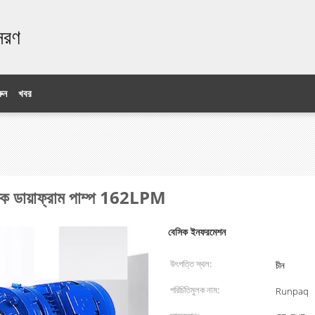
ঃসরণ
ুন
খবর
তিক ডায়াফ্রাম পাম্প 162LPM
বেসিক ইনফরমেশন
উৎপত্তি স্থল:
চীন
পরিচিতিমুলক নাম:
Runpaq