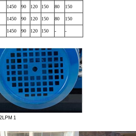
1450
90
120
150
80
150
1450
90
120
150
80
150
1450
90
120
150
-
-