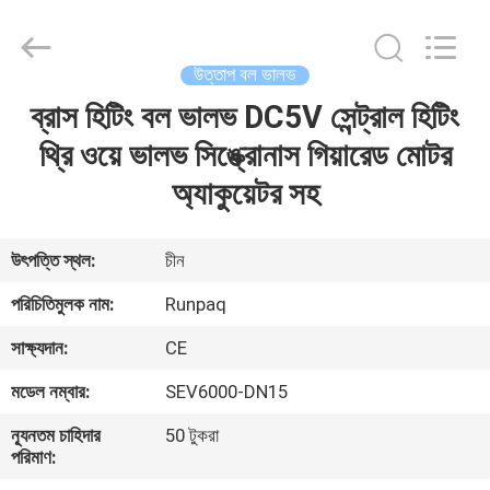
Shanghai
Runpaiq
Technology
Co.,
Ltd..
উত্তাপ বল ভালভ
All
Rights
Reserved.
ব্রাস হিটিং বল ভালভ DC5V সেন্ট্রাল হিটিং
বাড়ি
থ্রি ওয়ে ভালভ সিঙ্ক্রোনাস গিয়ারেড মোটর
পণ্য
অ্যাকুয়েটর সহ
আমাদের
উৎপত্তি স্থল:
চীন
সম্পর্কে
পরিচিতিমুলক নাম:
Runpaq
সাক্ষ্যদান:
CE
কারখানা
মডেল নম্বার:
SEV6000-DN15
ভ্রমণ
ন্যূনতম চাহিদার
50 টুকরা
পরিমাণ:
মান