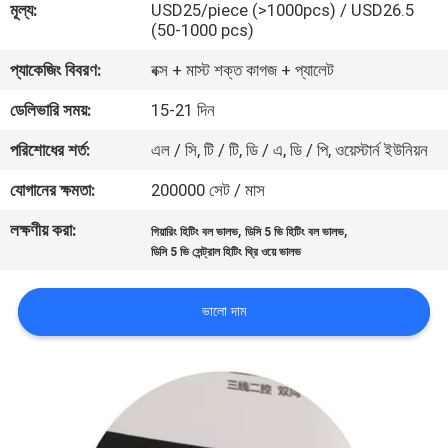
মূল্য:
USD25/piece (>1000pcs) / USD26.5
নিয়ন্ত্রণ
(50-1000 pcs)
প্যাকেজিং বিবরণ:
বক্স + মাস্ট শক্ত কাগজ + প্যালেট
যোগাযোগ
ডেলিভারি সময়:
15-21 দিন
করুন
পরিশোধের শর্ত:
এল / সি, টি / টি, ডি / এ, ডি / পি, ওয়েস্টার্ন ইউনিয়ন
খবর
যোগানের ক্ষমতা:
200000 সেট / মাস
লক্ষণীয় করা:
,
,
গিয়ারিং হিটিং বল ভালভ
ডিসি 5 ভি হিটিং বল ভালভ
উদ্ধৃতির
ডিসি 5 ভি সেন্ট্রাল হিটিং থ্রি ওয়ে ভালভ
জন্য
ভালো দাম
আবেদন
সাইট
ম্যাপ