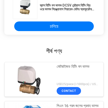
ব্রাস হিটিং বল ভালভ DC5V সেন্ট্রাল হিটিং থ্রি
ওয়ে ভালভ সিঙ্ক্রোনাস গিয়ারেড মোটর অ্যাকুয়েটর
সহ
চালিয়ে
শীর্ষ পণ্য
মোটরাইজড হিটিং বল ভালভ
USD25/piece (>1000pcs) / USD26.5 (50-1000 pcs) MOQ:50 টুকরা
CONTACT
পিএন 16 গরম জলের প্রবাহ ভালভ