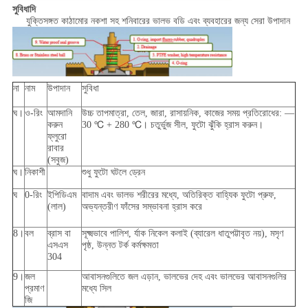
সুবিধাদি
যুক্তিসঙ্গত কাঠামোর নকশা সহ শনিবারের ভালভ বডি এবং ব্যবহারের জন্য সেরা উপাদান
না
নাম
উপাদান
সুবিধা
ঘ।
ও-রিং
আমদানি
উচ্চ তাপমাত্রা, তেল, জারা, রাসায়নিক, কাজের সময় প্রতিরোধের: —
করুন
30 ℃ + 280 ℃। চতুর্ভুজ সীল, ফুটো ঝুঁকি হ্রাস করুন।
ফ্লুরো
রাবার
(সবুজ)
ঘ।
নিকাশী
শুধু ফুটো ঘটলে ড্রেন
ঘ
0-রিং
ইপিডিএম
বাদাম এবং ভালভ শরীরের মধ্যে, অতিরিক্ত বাহ্যিক ফুটো প্রুফ,
(লাল)
অভ্যন্তরীণ ফাঁসের সম্ভাবনা হ্রাস করে
8।
বল
ব্রাস বা
সূক্ষ্মভাবে পালিশ, র্যাক নিকেল কলাই (ব্যারেল ধাতুপট্টাবৃত নয়), মসৃণ
এসএস
পৃষ্ঠ, উন্নত টর্ক কর্মক্ষমতা
304
9।
জল
আবাসনগুলিতে জল এড়ান, ভালভের দেহ এবং ভালভের আবাসনগুলির
প্রমাণ
মধ্যে সিল
জি