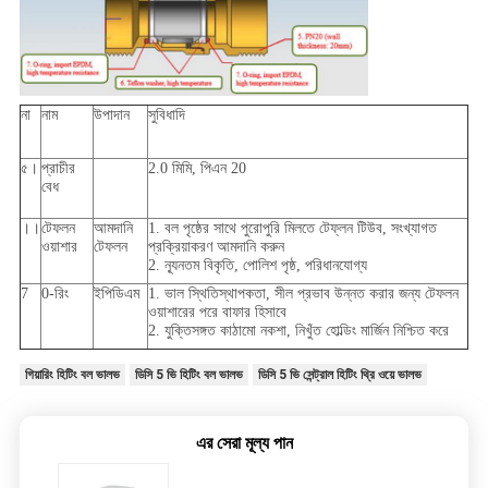
না
নাম
উপাদান
সুবিধাদি
৫।
প্রাচীর
2.0 মিমি, পিএন 20
বেধ
।।
টেফলন
আমদানি
1. বল পৃষ্ঠের সাথে পুরোপুরি মিলতে টেফ্লন টিউব, সংখ্যাগত
ওয়াশার
টেফলন
প্রক্রিয়াকরণ আমদানি করুন
2. ন্যূনতম বিকৃতি, পোলিশ পৃষ্ঠ, পরিধানযোগ্য
7
0-রিং
ইপিডিএম
1. ভাল স্থিতিস্থাপকতা, সীল প্রভাব উন্নত করার জন্য টেফলন
ওয়াশারের পরে বাফার হিসাবে
2. যুক্তিসঙ্গত কাঠামো নকশা, নিখুঁত হোল্ডিং মার্জিন নিশ্চিত করে
গিয়ারিং হিটিং বল ভালভ
ডিসি 5 ভি হিটিং বল ভালভ
ডিসি 5 ভি সেন্ট্রাল হিটিং থ্রি ওয়ে ভালভ
এর সেরা মূল্য পান