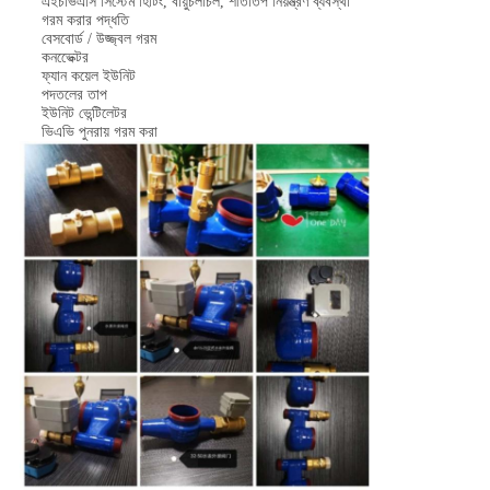
এইচভিএসি সিস্টেম হিটিং, বায়ুচলাচল, শীতাতপ নিয়ন্ত্রণ ব্যবস্থা
গরম করার পদ্ধতি
বেসবোর্ড / উজ্জ্বল গরম
কনভেেক্টর
ফ্যান কয়েল ইউনিট
পদতলের তাপ
ইউনিট ভেন্টিলেটর
ভিএভি পুনরায় গরম করা