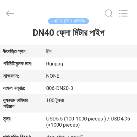
Shanghai
Runpaiq
Technology
Co.,
Ltd..
ওয়াটার মিটার হাউজিং
All
Rights
Reserved.
DN40 ফ্লো মিটার পাইপ
বাড়ি
পণ্য
উৎপত্তি স্থল:
চীন
পরিচিতিমুলক নাম:
Runpaq
আমাদের
সাক্ষ্যদান:
NONE
সম্পর্কে
মডেল নম্বার:
006-DN20-3
ন্যূনতম চাহিদার
100 টুকরা
কারখানা
পরিমাণ:
ভ্রমণ
মূল্য:
USD5.5 (100-1000 pieces ) / USD4.95
(>1000 pieces)
মান