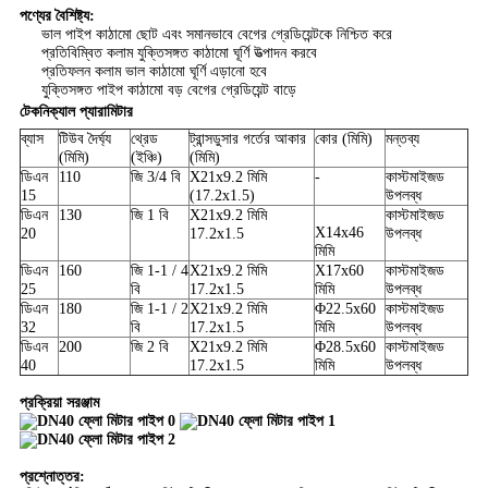
পণ্যের বৈশিষ্ট্য:
ভাল পাইপ কাঠামো ছোট এবং সমানভাবে বেগের গ্রেডিয়েন্টকে নিশ্চিত করে
প্রতিবিম্বিত কলাম যুক্তিসঙ্গত কাঠামো ঘূর্ণি উত্পাদন করবে
প্রতিফলন কলাম ভাল কাঠামো ঘূর্ণি এড়ানো হবে
যুক্তিসঙ্গত পাইপ কাঠামো বড় বেগের গ্রেডিয়েন্ট বাড়ে
টেকনিক্যাল প্যারামিটার
ব্যাস
টিউব দৈর্ঘ্য
থ্রেড
ট্রান্সডুসার গর্তের আকার
কোর (মিমি)
মন্তব্য
(মিমি)
(ইঞ্চি)
(মিমি)
ডিএন
110
জি 3/4 বি
X21x9.2 মিমি
-
কাস্টমাইজড
15
(17.2x1.5)
উপলব্ধ
ডিএন
130
জি 1 বি
X21x9.2 মিমি
কাস্টমাইজড
X14x46
20
17.2x1.5
উপলব্ধ
মিমি
ডিএন
160
জি 1-1 / 4
X21x9.2 মিমি
X17x60
কাস্টমাইজড
25
বি
17.2x1.5
মিমি
উপলব্ধ
ডিএন
180
জি 1-1 / 2
X21x9.2 মিমি
Φ22.5x60
কাস্টমাইজড
32
বি
17.2x1.5
মিমি
উপলব্ধ
ডিএন
200
জি 2 বি
X21x9.2 মিমি
Φ28.5x60
কাস্টমাইজড
40
17.2x1.5
মিমি
উপলব্ধ
প্রক্রিয়া সরঞ্জাম
প্রশ্নোত্তর: