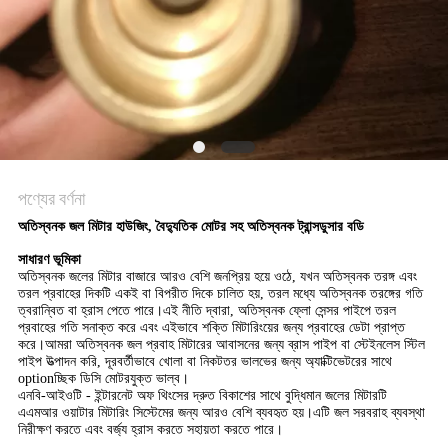
PRIVACY
POLICY
পণ্যের বর্ণনা
অতিস্বনক জল মিটার হাউজিং, বৈদ্যুতিক মোটর সহ অতিস্বনক ট্রান্সডুসার বডি
সাধারণ ভূমিকা
অতিস্বনক জলের মিটার বাজারে আরও বেশি জনপ্রিয় হয়ে ওঠে, যখন অতিস্বনক তরঙ্গ এবং
তরল প্রবাহের দিকটি একই বা বিপরীত দিকে চালিত হয়, তরল মধ্যে অতিস্বনক তরঙ্গের গতি
ত্বরান্বিত বা হ্রাস পেতে পারে।এই নীতি দ্বারা, অতিস্বনক ফ্লো সেন্সর পাইপে তরল
প্রবাহের গতি সনাক্ত করে এবং এইভাবে শক্তি মিটারিংয়ের জন্য প্রবাহের ডেটা প্রাপ্ত
করে।
আমরা অতিস্বনক জল প্রবাহ মিটারের আবাসনের জন্য ব্রাস পাইপ বা স্টেইনলেস স্টিল
পাইপ উত্পাদন করি, দূরবর্তীভাবে খোলা বা নিকটতর ভালভের জন্য অ্যাক্টিভেটরের সাথে
optionচ্ছিক ডিসি মোটরযুক্ত ভাল্ব।
এনবি-আইওটি - ইন্টারনেট অফ থিংসের দ্রুত বিকাশের সাথে বুদ্ধিমান জলের মিটারটি
এএমআর ওয়াটার মিটারিং সিস্টেমের জন্য আরও বেশি ব্যবহৃত হয়।এটি জল সরবরাহ ব্যবস্থা
নিরীক্ষণ করতে এবং বর্জ্য হ্রাস করতে সহায়তা করতে পারে।