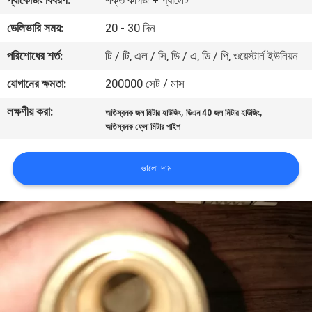
প্যাকেজিং বিবরণ:
শক্ত কাগজ + প্যালেট
নিয়ন্ত্রণ
ডেলিভারি সময়:
20 - 30 দিন
পরিশোধের শর্ত:
টি / টি, এল / সি, ডি / এ, ডি / পি, ওয়েস্টার্ন ইউনিয়ন
যোগাযোগ
করুন
যোগানের ক্ষমতা:
200000 সেট / মাস
লক্ষণীয় করা:
,
,
অতিস্বনক জল মিটার হাউজিং
ডিএন 40 জল মিটার হাউজিং
খবর
অতিস্বনক ফ্লো মিটার পাইপ
ভালো দাম
উদ্ধৃতির
জন্য
আবেদন
সাইট
ম্যাপ