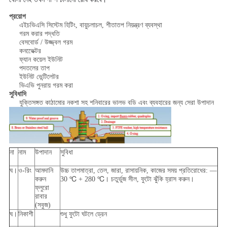
প্রয়োগ
এইচভিএসি সিস্টেম হিটিং, বায়ুচলাচল, শীতাতপ নিয়ন্ত্রণ ব্যবস্থা
গরম করার পদ্ধতি
বেসবোর্ড / উজ্জ্বল গরম
কনভেেক্টর
ফ্যান কয়েল ইউনিট
পদতলের তাপ
ইউনিট ভেন্টিলেটর
ভিএভি পুনরায় গরম করা
সুবিধাদি
যুক্তিসঙ্গত কাঠামোর নকশা সহ শনিবারের ভালভ বডি এবং ব্যবহারের জন্য সেরা উপাদান
না
নাম
উপাদান
সুবিধা
ঘ।
ও-রিং
আমদানি
উচ্চ তাপমাত্রা, তেল, জারা, রাসায়নিক, কাজের সময় প্রতিরোধের: —
করুন
30 ℃ + 280 ℃। চতুর্ভুজ সীল, ফুটো ঝুঁকি হ্রাস করুন।
ফ্লুরো
রাবার
(সবুজ)
ঘ।
নিকাশী
শুধু ফুটো ঘটলে ড্রেন