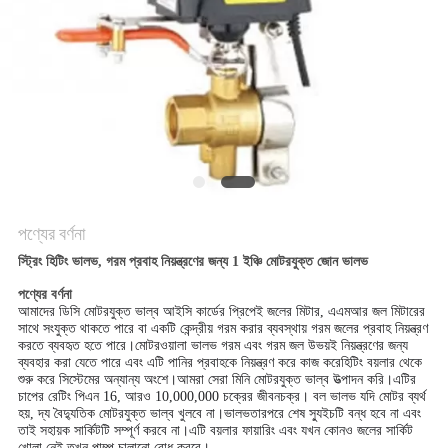
PRIVACY
POLICY
পণ্যের বর্ণনা
স্ট্রিং হিটিং ভালভ, গরম প্রবাহ নিয়ন্ত্রণের জন্য 1 ইঞ্চি মোটরযুক্ত জোন ভালভ
পণ্যের বর্ণনা
আমাদের ডিসি মোটরযুক্ত ভাল্ব আইসি কার্ডের প্রিপেই জলের মিটার, এএমআর জল মিটারের
সাথে সংযুক্ত থাকতে পারে বা একটি কেন্দ্রীয় গরম করার ব্যবস্থায় গরম জলের প্রবাহ নিয়ন্ত্রণ
করতে ব্যবহৃত হতে পারে।মোটরওয়ালা ভালভ গরম এবং গরম জল উভয়ই নিয়ন্ত্রণের জন্য
ব্যবহার করা যেতে পারে এবং এটি পানির প্রবাহকে নিয়ন্ত্রণ করে কাজ করে
হিটিং বয়লার থেকে
শুরু করে সিস্টেমের অন্যান্য অংশে।আমরা সেরা মিনি মোটরযুক্ত ভাল্ব উত্পাদন করি।এটির
।
চাপের রেটিং পিএন 16, আরও 10,000,000 চক্রের জীবনচক্র
বল ভালভ যদি
মোটর ব্যর্থ
হয়
, দ্য
বৈদ্যুতিক মোটরযুক্ত ভাল্ব খুলবে না।ভালভ
তারপরে শেষ স্যুইচটি বন্ধ হবে না এবং
তাই সহায়ক সার্কিটটি সম্পূর্ণ করবে না।এটি বয়লার ফায়ারিং এবং যখন কোনও জলের সার্কিট
খোলা নেই তখন পাম্প চালানো রোধ করবে।