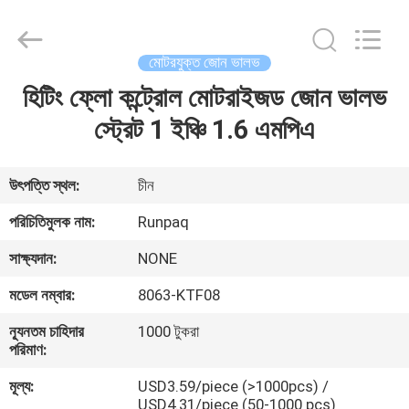
Shanghai
Runpaiq
Technology
Co.,
Ltd..
মোটরযুক্ত জোন ভালভ
All
Rights
Reserved.
হিটিং ফ্লো কন্ট্রোল মোটরাইজড জোন ভালভ
বাড়ি
স্ট্রেট 1 ইঞ্চি 1.6 এমপিএ
পণ্য
উৎপত্তি স্থল:
চীন
আমাদের
পরিচিতিমুলক নাম:
Runpaq
সম্পর্কে
সাক্ষ্যদান:
NONE
মডেল নম্বার:
8063-KTF08
কারখানা
ন্যূনতম চাহিদার
1000 টুকরা
ভ্রমণ
পরিমাণ:
মূল্য:
USD3.59/piece (>1000pcs) /
মান
USD4.31/piece (50-1000 pcs)