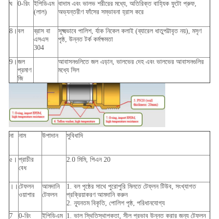
ঘ
0-রিং
ইপিডিএম
বাদাম এবং ভালভ শরীরের মধ্যে, অতিরিক্ত বাহ্যিক ফুটো প্রুফ,
(লাল)
অভ্যন্তরীণ ফাঁসের সম্ভাবনা হ্রাস করে
8।
বল
ব্রাস বা
সূক্ষ্মভাবে পালিশ, র্যাক নিকেল কলাই (ব্যারেল ধাতুপট্টাবৃত নয়), মসৃণ
এসএস
পৃষ্ঠ, উন্নত টর্ক কর্মক্ষমতা
304
9।
জল
আবাসনগুলিতে জল এড়ান, ভালভের দেহ এবং ভালভের আবাসনগুলির
প্রমাণ
মধ্যে সিল
জি
না
নাম
উপাদান
সুবিধাদি
৫।
প্রাচীর
2.0 মিমি, পিএন 20
বেধ
।।
টেফলন
আমদানি
1. বল পৃষ্ঠের সাথে পুরোপুরি মিলতে টেফ্লন টিউব, সংখ্যাগত
ওয়াশার
টেফলন
প্রক্রিয়াকরণ আমদানি করুন
2. ন্যূনতম বিকৃতি, পোলিশ পৃষ্ঠ, পরিধানযোগ্য
7
0-রিং
ইপিডিএম
1. ভাল স্থিতিস্থাপকতা, সীল প্রভাব উন্নত করার জন্য টেফলন