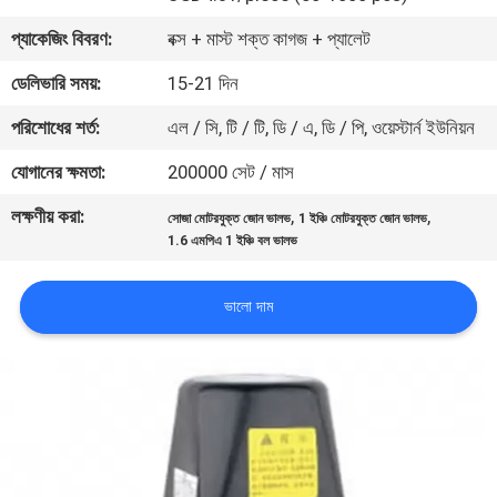
নিয়ন্ত্রণ
প্যাকেজিং বিবরণ:
বক্স + মাস্ট শক্ত কাগজ + প্যালেট
ডেলিভারি সময়:
15-21 দিন
যোগাযোগ
পরিশোধের শর্ত:
এল / সি, টি / টি, ডি / এ, ডি / পি, ওয়েস্টার্ন ইউনিয়ন
করুন
যোগানের ক্ষমতা:
200000 সেট / মাস
খবর
লক্ষণীয় করা:
,
,
সোজা মোটরযুক্ত জোন ভালভ
1 ইঞ্চি মোটরযুক্ত জোন ভালভ
1.6 এমপিএ 1 ইঞ্চি বল ভালভ
উদ্ধৃতির
ভালো দাম
জন্য
আবেদন
সাইট
ম্যাপ