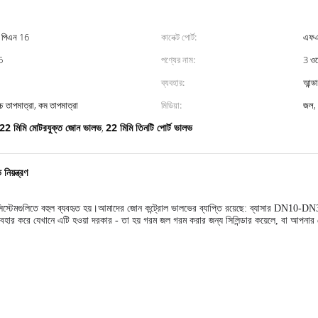
 পিএন 16
কানেক্ট পোর্ট:
এফএন
6
পণ্যের নাম:
3 ওয
ব্যবহার:
আন্ড
চ্চ তাপমাত্রা, কম তাপমাত্রা
মিডিয়া:
জল, 
22 মিমি মোটরযুক্ত জোন ভালভ
22 মিমি তিনটি পোর্ট ভালভ
,
িয়ন্ত্রণ
ং সিস্টেমগুলিতে বহুল ব্যবহৃত হয়।আমাদের জোন কন্ট্রোল ভালভের ব্যাপ্তি রয়েছে: ব্যাসার DN10-DN3
ত ব্যবহার করে যেখানে এটি হওয়া দরকার - তা হয় গরম জল গরম করার জন্য সিলিন্ডার কয়েলে, বা আপনা