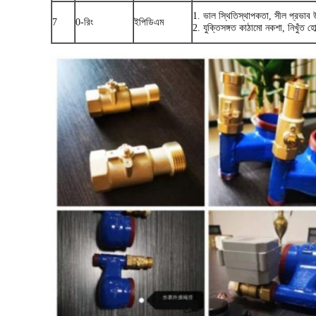
1. ভাল স্থিতিস্থাপকতা, সীল প্রভাব 
7
0-রিং
ইপিডিএম
2. যুক্তিসঙ্গত কাঠামো নকশা, নিখুঁত হোল্