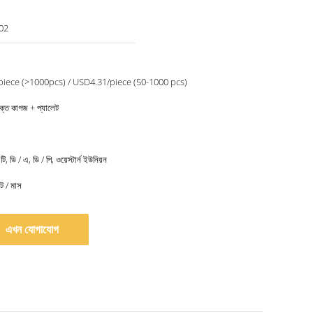
02
iece (>1000pcs) / USD4.31/piece (50-1000 pcs)
 শক্ত কাগজ + প্যালেট
টি, ডি / এ, ডি / পি, ওয়েস্টার্ন ইউনিয়ন
 / মাস
এখন যোগাযোগ