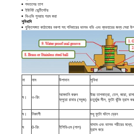
পদতলের তাপ
ইউনিট ভেন্টিলেটর
ভিএভি পুনরায় গরম করা
সুবিধাদি
যুক্তিসঙ্গত কাঠামোর নকশা সহ শনিবারের ভালভ বডি এবং ব্যবহারের জন্য সেরা উপ
না
নাম
উপাদান
সুবিধা
আমদানি করুন
উচ্চ তাপমাত্রা, তেল, জারা, 
ঘ।
ও-রিং
ফ্লুরো রাবার (সবুজ)
চতুর্ভুজ সীল, ফুটো ঝুঁকি হ্রাস ক
ঘ।
নিকাশী
শুধু ফুটো ঘটলে ড্রেন
বাদাম এবং ভালভ শরীরের মধ্যে, 
ঘ
0-রিং
ইপিডিএম (লাল)
হ্রাস করে