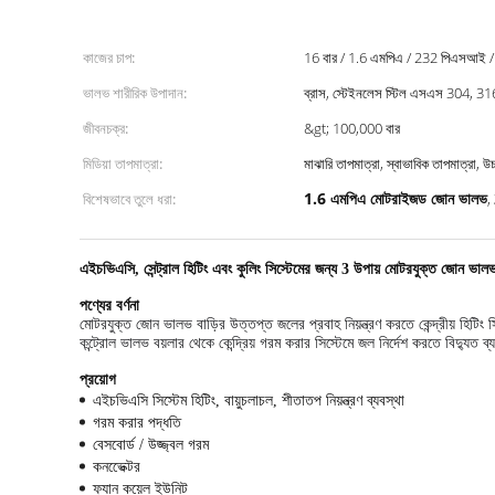
কাজের চাপ:
16 বার / 1.6 এমপিএ / 232 পিএসআই /
ভালভ শারীরিক উপাদান:
ব্রাস, স্টেইনলেস স্টিল এসএস 304, 31
জীবনচক্র:
&gt; 100,000 বার
মিডিয়া তাপমাত্রা:
মাঝারি তাপমাত্রা, স্বাভাবিক তাপমাত্রা, উ
1.6 এমপিএ মোটরাইজড জোন ভালভ
বিশেষভাবে তুলে ধরা:
,
এইচভিএসি, সেন্ট্রাল হিটিং এবং কুলিং সিস্টেমের জন্য 3 উপায় মোটরযুক্ত জোন ভালভ ন
পণ্যের বর্ণনা
মোটরযুক্ত জোন ভালভ বাড়ির উত্তপ্ত জলের প্রবাহ নিয়ন্ত্রণ করতে কেন্দ্রীয় হিটি
কন্ট্রোল ভালভ বয়লার থেকে কেন্দ্রিয় গরম করার সিস্টেমে জল নির্দেশ করতে বিদ্যু
প্রয়োগ
এইচভিএসি সিস্টেম হিটিং, বায়ুচলাচল, শীতাতপ নিয়ন্ত্রণ ব্যবস্থা
গরম করার পদ্ধতি
বেসবোর্ড / উজ্জ্বল গরম
কনভেেক্টর
ফ্যান কয়েল ইউনিট