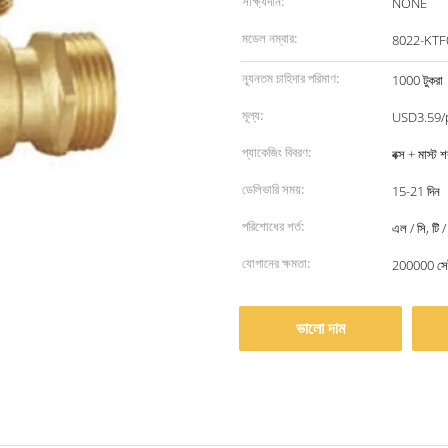
সাক্ষ্যদান:
NONE
মডেল নম্বার:
8022-KTF
ন্যূনতম চাহিদার পরিমাণ:
1000 টুকরা
মূল্য:
USD3.59/p
প্যাকেজিং বিবরণ:
বক্স + মাস্ট
ডেলিভারি সময়:
15-21 দিন
পরিশোধের শর্ত:
এল / সি, টি / 
যোগানের ক্ষমতা:
200000 সেট
ভালো দাম