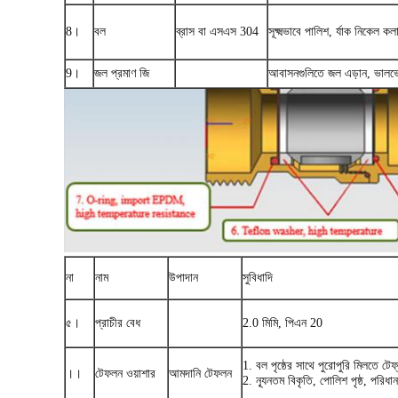
8।
বল
ব্রাস বা এসএস 304
সূক্ষ্মভাবে পালিশ, র্যাক নিকেল কলা
9।
জল প্রমাণ জি
আবাসনগুলিতে জল এড়ান, ভালভে
না
নাম
উপাদান
সুবিধাদি
৫।
প্রাচীর বেধ
2.0 মিমি, পিএন 20
1. বল পৃষ্ঠের সাথে পুরোপুরি মিলতে ট
।।
টেফলন ওয়াশার
আমদানি টেফলন
2. ন্যূনতম বিকৃতি, পোলিশ পৃষ্ঠ, পরিধা