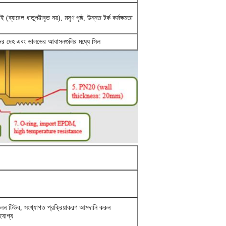
ই (ব্যারেল ধাতুপট্টাবৃত নয়), মসৃণ পৃষ্ঠ, উন্নত টর্ক কর্মক্ষমতা
র দেহ এবং ভালভের আবাসনগুলির মধ্যে সিল
েফ্লন টিউব, সংখ্যাগত প্রক্রিয়াকরণ আমদানি করুন
নযোগ্য