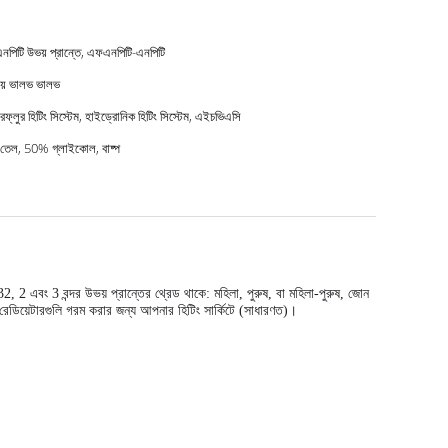
পিটি উভয় প্রান্তে, এফএনপিটি-এনপিটি
়ে ভালভ ভালভ
ারফ্লুর হিটিং সিস্টেম, হাইড্রোনিক হিটিং সিস্টেম, এইচভিএসি
তেল, 50% গ্লাইকোল, বাষ্প
2, 2 এবং 3 বন্দর উভয় প্রান্তের থ্রেড থাকে: মহিলা, পুরুষ, বা মহিলা-পুরুষ, জোন
র রেডিয়েটারগুলি গরম করার জন্য আপনার হিটিং সার্কিটে (সাধারণত)।