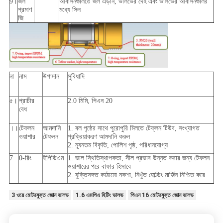
9।
জল
আবাসনগুলিতে জল এড়ান, ভালভের দেহ এবং ভালভের আবাসনগুলির
প্রমাণ
মধ্যে সিল
জি
না
নাম
উপাদান
সুবিধাদি
৫।
প্রাচীর
2.0 মিমি, পিএন 20
বেধ
।।
টেফলন
আমদানি
1. বল পৃষ্ঠের সাথে পুরোপুরি মিলতে টেফ্লন টিউব, সংখ্যাগত
ওয়াশার
টেফলন
প্রক্রিয়াকরণ আমদানি করুন
2. ন্যূনতম বিকৃতি, পোলিশ পৃষ্ঠ, পরিধানযোগ্য
7
0-রিং
ইপিডিএম
1. ভাল স্থিতিস্থাপকতা, সীল প্রভাব উন্নত করার জন্য টেফলন
ওয়াশারের পরে বাফার হিসাবে
2. যুক্তিসঙ্গত কাঠামো নকশা, নিখুঁত হোল্ডিং মার্জিন নিশ্চিত করে
3 ওয়ে মোটরযুক্ত জোন ভালভ
1.6 এমপিএ হিটিং ভালভ
পিএন 16 মোটরযুক্ত জোন ভালভ