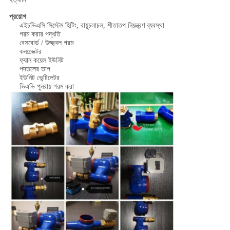
প্রয়োগ
এইচভিএসি সিস্টেম হিটিং, বায়ুচলাচল, শীতাতপ নিয়ন্ত্রণ ব্যবস্থা
গরম করার পদ্ধতি
বেসবোর্ড / উজ্জ্বল গরম
কনভেেক্টর
ফ্যান কয়েল ইউনিট
পদতলের তাপ
ইউনিট ভেন্টিলেটর
ভিএভি পুনরায় গরম করা