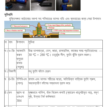
সুবিধাদি
যুক্তিসঙ্গত কাঠামোর নকশা সহ শনিবারের ভালভ বডি এবং ব্যবহারের জন্য সেরা উপাদান
না
নাম
উপাদান
সুবিধা
ঘ।
ও-রিং
আমদানি
উচ্চ তাপমাত্রা, তেল, জারা, রাসায়নিক, কাজের সময় প্রতিরোধের: —
করুন
30 ℃ + 280 ℃। চতুর্ভুজ সীল, ফুটো ঝুঁকি হ্রাস করুন।
ফ্লুরো
রাবার
(সবুজ)
ঘ।
নিকাশী
শুধু ফুটো ঘটলে ড্রেন
ঘ
0-রিং
ইপিডিএম
বাদাম এবং ভালভ শরীরের মধ্যে, অতিরিক্ত বাহ্যিক ফুটো প্রুফ,
(লাল)
অভ্যন্তরীণ ফাঁসের সম্ভাবনা হ্রাস করে
8।
বল
ব্রাস বা
সূক্ষ্মভাবে পালিশ, র্যাক নিকেল কলাই (ব্যারেল ধাতুপট্টাবৃত নয়), মসৃণ
এসএস
পৃষ্ঠ, উন্নত টর্ক কর্মক্ষমতা
304