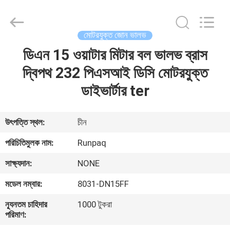
Shanghai
Runpaiq
Technology
Co.,
Ltd..
মোটরযুক্ত জোন ভালভ
All
Rights
Reserved.
ডিএন 15 ওয়াটার মিটার বল ভালভ ব্রাস
বাড়ি
দ্বিপথ 232 পিএসআই ডিসি মোটরযুক্ত
পণ্য
ডাইভার্টার ter
আমাদের
উৎপত্তি স্থল:
চীন
সম্পর্কে
পরিচিতিমুলক নাম:
Runpaq
সাক্ষ্যদান:
NONE
কারখানা
মডেল নম্বার:
8031-DN15FF
ভ্রমণ
ন্যূনতম চাহিদার
1000 টুকরা
পরিমাণ:
মান