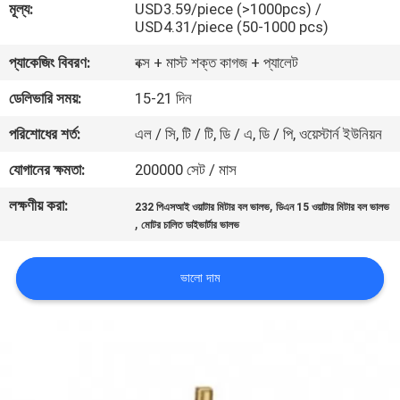
মূল্য:
USD3.59/piece (>1000pcs) /
নিয়ন্ত্রণ
USD4.31/piece (50-1000 pcs)
প্যাকেজিং বিবরণ:
বক্স + মাস্ট শক্ত কাগজ + প্যালেট
যোগাযোগ
ডেলিভারি সময়:
15-21 দিন
করুন
পরিশোধের শর্ত:
এল / সি, টি / টি, ডি / এ, ডি / পি, ওয়েস্টার্ন ইউনিয়ন
খবর
যোগানের ক্ষমতা:
200000 সেট / মাস
লক্ষণীয় করা:
,
232 পিএসআই ওয়াটার মিটার বল ভালভ
ডিএন 15 ওয়াটার মিটার বল ভালভ
উদ্ধৃতির
,
মোটর চালিত ডাইভার্টার ভালভ
জন্য
ভালো দাম
আবেদন
সাইট
ম্যাপ