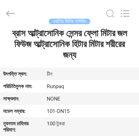
Shanghai
Runpaiq
Technology
Co.,
Ltd..
ওয়াটার মিটার হাউজিং
All
Rights
Reserved.
ব্রাস আল্ট্রাসোনিক সেন্সর ফ্লো মিটার জল
বাড়ি
ফিউজ আল্ট্রাসোনিক হিটার মিটার শরীরের
পণ্য
জন্য
আমাদের
উৎপত্তি স্থল:
চীন
সম্পর্কে
পরিচিতিমুলক নাম:
Runpaq
সাক্ষ্যদান:
NONE
কারখানা
মডেল নম্বার:
101-DN15
ভ্রমণ
ন্যূনতম চাহিদার
100 টুকরা
পরিমাণ:
মান