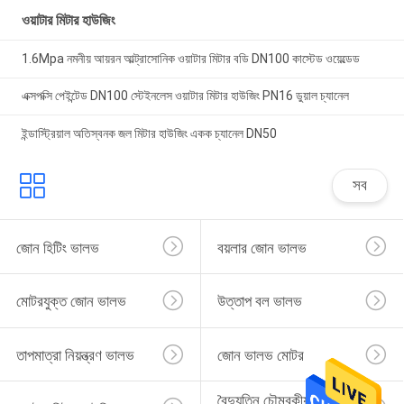
ওয়াটার মিটার হাউজিং
1.6Mpa নমনীয় আয়রন আল্ট্রাসোনিক ওয়াটার মিটার বডি DN100 কাস্টেড ওয়েল্ডেড
এক্সপক্সি পেইন্টেড DN100 স্টেইনলেস ওয়াটার মিটার হাউজিং PN16 ডুয়াল চ্যানেল
ইন্ডাস্ট্রিয়াল অতিস্বনক জল মিটার হাউজিং একক চ্যানেল DN50
সব
জোন হিটিং ভালভ
বয়লার জোন ভালভ
মোটরযুক্ত জোন ভালভ
উত্তাপ বল ভালভ
তাপমাত্রা নিয়ন্ত্রণ ভালভ
জোন ভালভ মোটর
বৈদ্যুতিন চৌম্বকীয় জল 