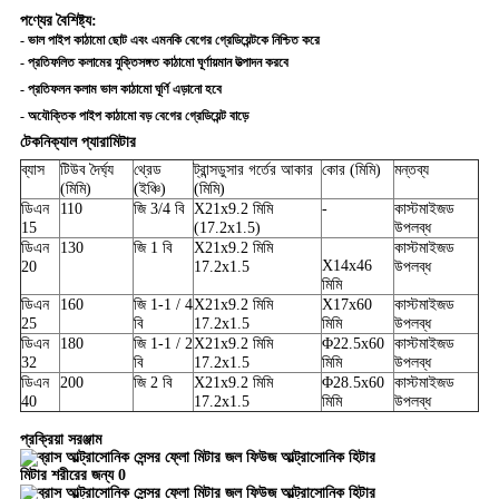
পণ্যের বৈশিষ্ট্য:
- ভাল পাইপ কাঠামো ছোট এবং এমনকি বেগের গ্রেডিয়েন্টকে নিশ্চিত করে
- প্রতিফলিত কলামের যুক্তিসঙ্গত কাঠামো ঘূর্ণায়মান উত্পাদন করবে
- প্রতিফলন কলাম ভাল কাঠামো ঘূর্ণি এড়ানো হবে
- অযৌক্তিক পাইপ কাঠামো বড় বেগের গ্রেডিয়েন্ট বাড়ে
টেকনিক্যাল প্যারামিটার
ব্যাস
টিউব দৈর্ঘ্য
থ্রেড
ট্রান্সডুসার গর্তের আকার
কোর (মিমি)
মন্তব্য
(মিমি)
(ইঞ্চি)
(মিমি)
ডিএন
110
জি 3/4 বি
X21x9.2 মিমি
-
কাস্টমাইজড
15
(17.2x1.5)
উপলব্ধ
ডিএন
130
জি 1 বি
X21x9.2 মিমি
কাস্টমাইজড
X14x46
20
17.2x1.5
উপলব্ধ
মিমি
ডিএন
160
জি 1-1 / 4
X21x9.2 মিমি
X17x60
কাস্টমাইজড
25
বি
17.2x1.5
মিমি
উপলব্ধ
ডিএন
180
জি 1-1 / 2
X21x9.2 মিমি
Φ22.5x60
কাস্টমাইজড
32
বি
17.2x1.5
মিমি
উপলব্ধ
ডিএন
200
জি 2 বি
X21x9.2 মিমি
Φ28.5x60
কাস্টমাইজড
40
17.2x1.5
মিমি
উপলব্ধ
প্রক্রিয়া সরঞ্জাম