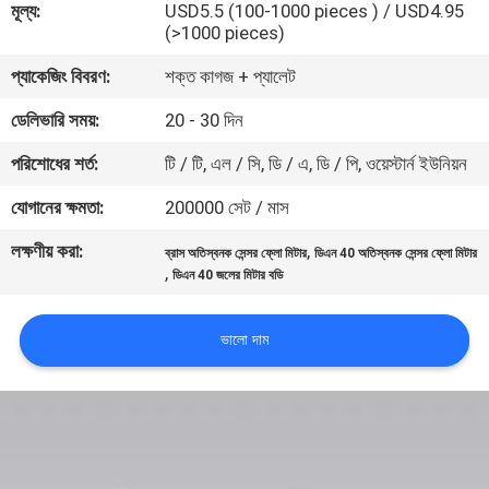
মূল্য:
USD5.5 (100-1000 pieces ) / USD4.95
নিয়ন্ত্রণ
(>1000 pieces)
প্যাকেজিং বিবরণ:
শক্ত কাগজ + প্যালেট
যোগাযোগ
ডেলিভারি সময়:
20 - 30 দিন
করুন
পরিশোধের শর্ত:
টি / টি, এল / সি, ডি / এ, ডি / পি, ওয়েস্টার্ন ইউনিয়ন
খবর
যোগানের ক্ষমতা:
200000 সেট / মাস
লক্ষণীয় করা:
,
ব্রাস অতিস্বনক সেন্সর ফ্লো মিটার
ডিএন 40 অতিস্বনক সেন্সর ফ্লো মিটার
উদ্ধৃতির
,
ডিএন 40 জলের মিটার বডি
জন্য
ভালো দাম
আবেদন
সাইট
ম্যাপ