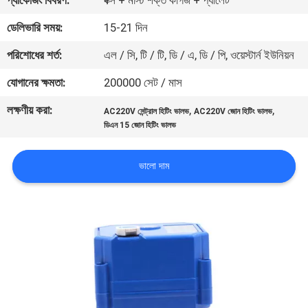
প্যাকেজিং বিবরণ:
বক্স + মাস্ট শক্ত কাগজ + প্যালেট
নিয়ন্ত্রণ
ডেলিভারি সময়:
15-21 দিন
পরিশোধের শর্ত:
এল / সি, টি / টি, ডি / এ, ডি / পি, ওয়েস্টার্ন ইউনিয়ন
যোগাযোগ
করুন
যোগানের ক্ষমতা:
200000 সেট / মাস
লক্ষণীয় করা:
,
,
AC220V সেন্ট্রাল হিটিং ভালভ
AC220V জোন হিটিং ভালভ
খবর
ডিএন 15 জোন হিটিং ভালভ
ভালো দাম
উদ্ধৃতির
জন্য
আবেদন
সাইট
ম্যাপ