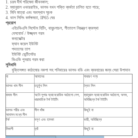
1. চরম দীর্ঘ পরিষেবা জীবনকাল;
2. ম্যানুয়াল ওভাররাইড, ভালভ যখন শক্তি ব্যর্থতা চালিত হতে পারে;
3. মিনি মাত্রা এবং অবস্থান সূচক
4. ভাল সিলিং কর্মক্ষমতা, IP65 ঘের
প্রয়োগ
এইচভিএসি সিস্টেম হিটিং, বায়ুচলাচল, শীতাতপ নিয়ন্ত্রণ ব্যবস্থা
বেসবোর্ড / উজ্জ্বল গরম
কনভেেক্টর
ফ্যান কয়েল ইউনিট
পদতলের তাপ
ইউনিট ভেন্টিলেটর
ভিএভি পুনরায় গরম করা
সুবিধাদি
যুক্তিসঙ্গত কাঠামোর নকশা সহ শনিবারের ভালভ বডি এবং ব্যবহারের জন্য সেরা উপাদান
না
আমাদের
সাধারণ পণ্য
ভালভ খাদ সীল
চতুর্মুখ সিল
দ্বৈত সিল
বাদাম সীল
অটো সুপার অ্যানেরোবিক আঠালো লেপ,
ম্যানুয়াল অ্যানেরোবিক আঠালো, অসম,
ধারাবাহিক টর্ক টাইটিং
অবিচ্ছিন্ন টর্ক টাইটিং
ভালভ শরীর এবং
সীল খাঁজ
কিছুই না
আবাসন মধ্যে সীল
টর্ক
মসৃণ এবং হালকা
ভারী, অবিচ্ছিন্ন
নিকাশী
হ্যাঁ
কিছুই না