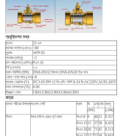
প্রযুক্তিগত তথ্য
মডেল
25 এস
কাজের বর্তমান (এমএ)
<80
সুরক্ষা
আইপি 65
পাওয়ার (ডাব্লু)
<2
চাপ পরিচালনা (এমপিএ)
পিএন 10
টর্ক (এনএম)
২.৫
ব্যাস পরিসীমা (মিমি)
DN8-DN32 দ্বিপথ DN8-DN20 ত্রি পথে
খোলা / বন্ধ সময় (এস)
<8
কাজের ভোল্টেজ (V)
DC3-6V;ডিসি 12 ভি;এসি / ডিসি 9-24 ভি;AC220V;AC85-265V
তরল তাপমাত্রা (℃)
0-90
নিয়ন্ত্রণ মোড
CR01;CR02;CR03;CR04;CR05
মাত্রা
ভালভ শরীরের উপাদান
সংযোগ পোর্ট
ব্যাস
ডি
এল
এইচ
ডাব্লু
(মিমি)
(কেজি)
পিতল
উভয় মহিলা থ্রেড পূর্ণ ব্যাস
ডিএন 8
8
46
31
0.357
ডিএন 15
15
57
38
0.433
ডিএন 20
20
71
45
0.513
ডিএন 25
23.5
72
49
0.603