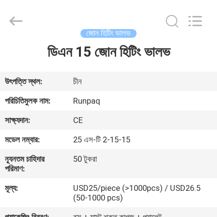
Shanghai
Runpaiq
Technology
Co.,
Ltd..
জোন হিটিং ভালভ
All
Rights
Reserved.
ডিএন 15 জোন হিটিং ভালভ
বাড়ি
পণ্য
উৎপত্তি স্থল:
চীন
পরিচিতিমুলক নাম:
Runpaq
আমাদের
সাক্ষ্যদান:
CE
সম্পর্কে
মডেল নম্বার:
25 এস-টি 2-15-15
ন্যূনতম চাহিদার
50 টুকরা
কারখানা
পরিমাণ:
ভ্রমণ
মূল্য:
USD25/piece (>1000pcs) / USD26.5
(50-1000 pcs)
মান