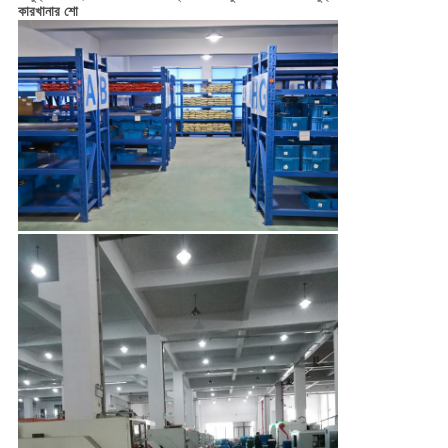
কারখানার শো