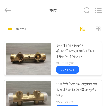
Shanghai
Runpaiq
Technology
পণ্য
Co.,
Ltd..
All
Rights
Reserved.
বাড়ি
25
সব পণ্য
জোন হিটিং ভালভ
পণ্য
ডিএন 15 মিমি সিএনসি
আল্ট্রাসোনিক পাইপ ওয়াটার মিটার
আমাদের
হাউজিং জি 1 বি থ্রেড
সম্পর্কে
MOQ:100 টুকরা
CONTACT
15
কারখানা
110 মিমি পিএন 16 বৈদ্যুতিন জল
ভ্রমণ
বয়লার জোন ভালভ
মিটার হাউজিং ডিএন 40 চৌম্বকীয়
ভাঙচুর
মান
MOQ:100 টুকরা