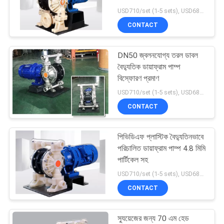
USD710/set (1-5 sets), USD688 (>5 sets) MOQ:1 টুকরা
PRIVACY
CONTACT
POLICY
17
DN50 জ্বলনযোগ্য তরল ডাবল
তাপমাত্রা নিয়ন্ত্রণ ভালভ
বৈদ্যুতিক ডায়াফ্রাম পাম্প
বিস্ফোরণ প্রমাণ
USD710/set (1-5 sets), USD688 (>5 sets) MOQ:1 টুকরা
CONTACT
পিভিডিএফ প্লাস্টিক বৈদ্যুতিনভাবে
39
পরিচালিত ডায়াফ্রাম পাম্প 4.8 মিমি
পার্টিকেল সহ
জোন ভালভ মোটর
USD710/set (1-5 sets), USD688 (>5 sets) MOQ:1 টুকরা
CONTACT
স্যুয়েজের জন্য 70 এম হেড