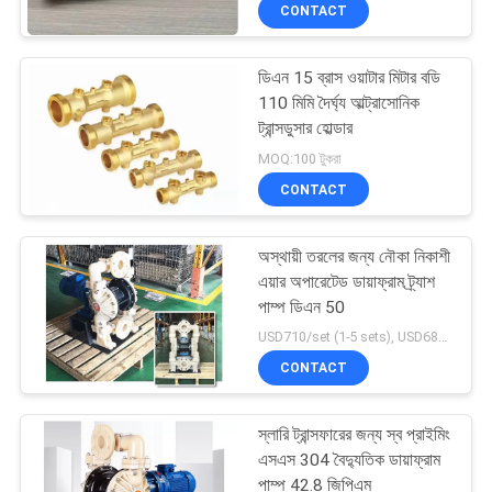
CONTACT
নিয়ন্ত্রণ
ডিএন 15 ব্রাস ওয়াটার মিটার বডি
যোগাযোগ
29
110 মিমি দৈর্ঘ্য আল্ট্রাসোনিক
করুন
ট্রান্সডুসার হোল্ডার
মোটরযুক্ত জোন ভালভ
MOQ:100 টুকরা
CONTACT
খবর
অস্থায়ী তরলের জন্য নৌকা নিকাশী
উদ্ধৃতির
এয়ার অপারেটেড ডায়াফ্রাম ট্র্যাশ
জন্য
পাম্প ডিএন 50
18
USD710/set (1-5 sets), USD688 (>5 sets) MOQ:1 টুকরা
আবেদন
CONTACT
উত্তাপ বল ভালভ
সাইট
স্লারি ট্রান্সফারের জন্য স্ব প্রাইমিং
ম্যাপ
এসএস 304 বৈদ্যুতিক ডায়াফ্রাম
পাম্প 42.8 জিপিএম