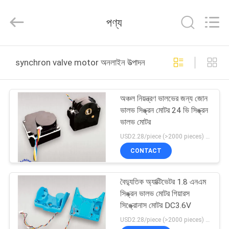
Shanghai
Runpaiq
Technology
পণ্য
Co.,
Ltd..
All
Rights
Reserved.
বাড়ি
synchron valve motor অনলাইন উত্পাদন
পণ্য
অঞ্চল নিয়ন্ত্রণ ভালভের জন্য জোন
ভালভ সিঙ্ক্রন মোটর 24 ভি সিঙ্ক্রন
আমাদের
ভালভ মোটর
সম্পর্কে
USD2.28/piece (>2000 pieces) USD2.5 / piece (1000 - 2000 pieces) MOQ:1000 টুকরা
CONTACT
কারখানা
বৈদ্যুতিক অ্যাক্টিভেটর 1.8 এনএম
ভ্রমণ
সিঙ্ক্রন ভালভ মোটর গিয়ারস
সিঙ্ক্রোনাস মোটর DC3.6V
মান
USD2.28/piece (>2000 pieces) USD2.5 / piece (1000 - 2000 pieces) MOQ:1000 টুকরা