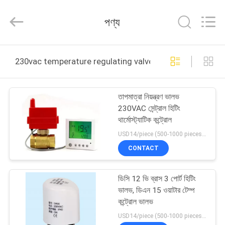
Shanghai
Runpaiq
Technology
পণ্য
Co.,
Ltd..
All
Rights
Reserved.
বাড়ি
230vac temperature regulating valve অনলাইন উত্পাদন
পণ্য
তাপমাত্রা নিয়ন্ত্রণ ভালভ
230VAC সেন্ট্রাল হিটিং
আমাদের
থার্মোস্ট্যাটিক কন্ট্রোল
সম্পর্কে
USD14/piece (500-1000 pieces) , USD10.5 (>1000 pieces) MOQ:1000 টুকরা
CONTACT
কারখানা
ডিসি 12 ভি ব্রাস 3 পোর্ট হিটিং
ভ্রমণ
ভালভ, ডিএন 15 ওয়াটার টেম্প
কন্ট্রোল ভালভ
মান
USD14/piece (500-1000 pieces) , USD10.5 (>1000 pieces) MOQ:1000 টুকরা