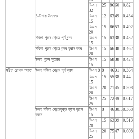
ডিএন
25
86
60
0.82
32
3-উপায় উল্লম্ব
ডিএন
12
63
49
0.434
15
ডিএন
15
66
53
0.492
20
মহিলা-পুরুষ থ্রেড পূর্ণ বন্দর
ডিএন
15
63
38
0.432
15
মহিলা-পুরুষ থ্রেড বন্দর হ্রাস করে
ডিএন
15
66
38
0.462
20
উভয় পুরুষ সুতোর
ডিএন
15
68
38
0.424
15
মরিচা রোধক স্পাত
উভয় মহিলা থ্রেড পূর্ণ ব্যাস
ডিএন 8
8
46
31
0.364
ডিএন
15
55
38
0.44
15
ডিএন
20
71
45
0.508
20
ডিএন
25
72
49
0.617
25
উভয় মহিলা থ্রেডযুক্ত ব্যাস হ্রাস
ডিএন
8
46
30.5
0.368
করুন
15
ডিএন
15
63
39
0.513
20
ডিএন
20
75
47
0.608
25