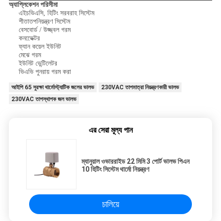
অ্যাপ্লিকেশন পরিসীমা
এইচভিএসি, হিটিং সরবরাহ সিস্টেম
শীতাতপনিয়ন্ত্রণ সিস্টেম
বেসবোর্ড / উজ্জ্বল গরম
কনভেেক্টর
ফ্যান কয়েল ইউনিট
মেঝে গরম
ইউনিট ভেন্টিলেটর
ভিএভি পুনরায় গরম করা
আইপি 65 সুরক্ষা থার্মোস্ট্যাটিক জলের ভালভ
230VAC তাপমাত্রা নিয়ন্ত্রণকারী ভালভ
230VAC তাপস্থাপক জল ভালভ
এর সেরা মূল্য পান
ম্যানুয়াল ওভাররাইড 22 মিমি 3 পোর্ট ভালভ পিএন
10 হিটিং সিস্টেম থার্মো নিয়ন্ত্রণ
চালিয়ে