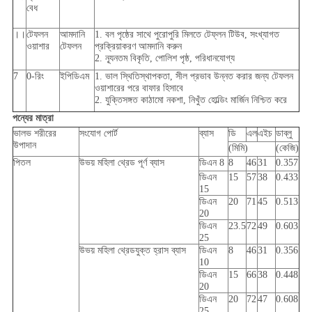
বেধ
।।
টেফলন
আমদানি
1. বল পৃষ্ঠের সাথে পুরোপুরি মিলতে টেফ্লন টিউব, সংখ্যাগত
ওয়াশার
টেফলন
প্রক্রিয়াকরণ আমদানি করুন
2. ন্যূনতম বিকৃতি, পোলিশ পৃষ্ঠ, পরিধানযোগ্য
7
0-রিং
ইপিডিএম
1. ভাল স্থিতিস্থাপকতা, সীল প্রভাব উন্নত করার জন্য টেফলন
ওয়াশারের পরে বাফার হিসাবে
2. যুক্তিসঙ্গত কাঠামো নকশা, নিখুঁত হোল্ডিং মার্জিন নিশ্চিত করে
পন্যের মাত্রা
ভালভ শরীরের
সংযোগ পোর্ট
ব্যাস
ডি
এল
এইচ
ডাব্লু
উপাদান
(মিমি)
(কেজি)
পিতল
উভয় মহিলা থ্রেড পূর্ণ ব্যাস
ডিএন 8
8
46
31
0.357
ডিএন
15
57
38
0.433
15
ডিএন
20
71
45
0.513
20
ডিএন
23.5
72
49
0.603
25
উভয় মহিলা থ্রেডযুক্ত হ্রাস ব্যাস
ডিএন
8
46
31
0.356
10
ডিএন
15
66
38
0.448
20
ডিএন
20
72
47
0.608
25