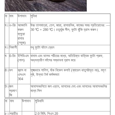
না
নাম
উপাদান
সুবিধা
ঘ।
ও-রিং
আমদানি
উচ্চ তাপমাত্রা, তেল, জারা, রাসায়নিক, কাজের সময় প্রতিরোধের: —
করুন
30 ℃ + 280 ℃। চতুর্ভুজ সীল, ফুটো ঝুঁকি হ্রাস করুন।
ফ্লুরো
রাবার
(সবুজ)
ঘ।
নিকাশী
শুধু ফুটো ঘটলে ড্রেন
ঘ
0-রিং
ইপিডিএম
বাদাম এবং ভালভ শরীরের মধ্যে, অতিরিক্ত বাহ্যিক ফুটো প্রুফ,
(লাল)
অভ্যন্তরীণ ফাঁসের সম্ভাবনা হ্রাস করে
8।
বল
ব্রাস বা
সূক্ষ্মভাবে পালিশ, র্যাক নিকেল কলাই (ব্যারেল ধাতুপট্টাবৃত নয়), মসৃণ
এসএস
পৃষ্ঠ, উন্নত টর্ক কর্মক্ষমতা
304
9।
জল
আবাসনগুলিতে জল এড়ান, ভালভের দেহ এবং ভালভের আবাসনগুলির
প্রমাণ
মধ্যে সিল
জি
না
নাম
উপাদান
সুবিধাদি
৫।
প্রাচীর
2.0 মিমি, পিএন 20