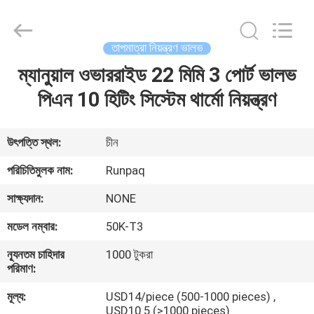
Shanghai
Runpaiq
Technology
Co.,
Ltd..
তাপমাত্রা নিয়ন্ত্রণ ভালভ
All
Rights
Reserved.
ম্যানুয়াল ওভাররাইড 22 মিমি 3 পোর্ট ভালভ
বাড়ি
পিএন 10 হিটিং সিস্টেম থার্মো নিয়ন্ত্রণ
পণ্য
উৎপত্তি স্থল:
চীন
আমাদের
পরিচিতিমুলক নাম:
Runpaq
সম্পর্কে
সাক্ষ্যদান:
NONE
মডেল নম্বার:
50K-T3
কারখানা
ন্যূনতম চাহিদার
1000 টুকরা
ভ্রমণ
পরিমাণ:
মূল্য:
USD14/piece (500-1000 pieces) ,
মান
USD10.5 (>1000 pieces)