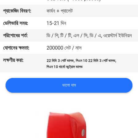
নিয়ন্ত্রণ
প্যাকেজিং বিবরণ:
কার্বন + প্যালেট
ডেলিভারি সময়:
15-21 দিন
যোগাযোগ
পরিশোধের শর্ত:
ডি / পি, টি / টি, এল / সি, ডি / এ, ওয়েস্টার্ন ইউনিয়ন
করুন
যোগানের ক্ষমতা:
200000 সেট / মাস
খবর
লক্ষণীয় করা:
,
,
22 মিমি 3 পোর্ট ভালভ
পিএন 10 22 মিমি 3 পোর্ট ভালভ
পিএন 10 থার্মো কন্ট্রোল ভালভ
উদ্ধৃতির
ভালো দাম
জন্য
আবেদন
সাইট
ম্যাপ